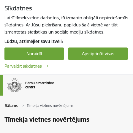
Pāriet uz lapas saturu
Sīkdatnes
Spied
lai meklētu
Enter
Lai šī tīmekļvietne darbotos, tā izmanto obligāti nepieciešamās
sīkdatnes. Ar Jūsu piekrišanu papildus šajā vietnē var tikt
izmantotas statistikas un sociālo mediju sīkdatnes.
Lūdzu, atzīmējiet savu izvēli:
Noraidīt
Apstiprināt visas
Pārvaldīt sīkdatnes
Sākums
Tīmekļa vietnes novērtējums
Tīmekļa vietnes novērtējums