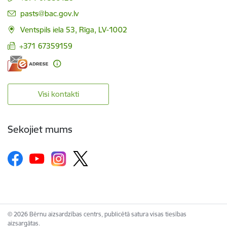
E-pasts:
pasts@bac.gov.lv
Ventspils iela 53, Rīga, LV-1002
+371 67359159
Visi kontakti
Sekojiet mums
© 2026 Bērnu aizsardzības centrs, publicētā satura visas tiesības
aizsargātas.