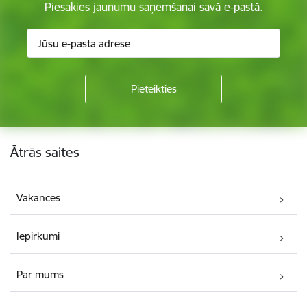
Piesakies jaunumu saņemšanai savā e-pastā.
Kājene
Ātrās saites
Vakances
Iepirkumi
Par mums