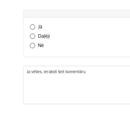
Vai šī informācija bija noderīga?
Jā
Daļēji
Nē
Ja vēlies, ieraksti šeit komentāru