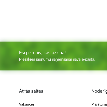
Esi pirmais, kas uzzina!
Piesakies jaunumu saņemšanai savā e-pastā.
Kājene
Ātrās saites
Noderīg
Vakances
Privātuma