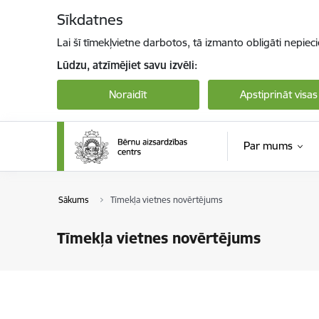
Pāriet uz lapas saturu
Sīkdatnes
Lai šī tīmekļvietne darbotos, tā izmanto obligāti nepiec
Lūdzu, atzīmējiet savu izvēli:
Noraidīt
Apstiprināt visas
Par mums
Sākums
Tīmekļa vietnes novērtējums
Tīmekļa vietnes novērtējums