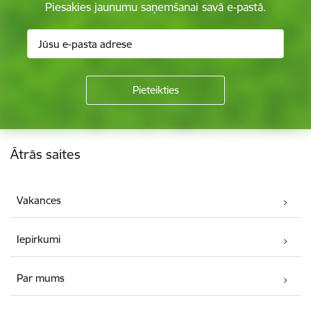
Piesakies jaunumu saņemšanai savā e-pastā.
Kājene
Ātrās saites
Vakances
Iepirkumi
Par mums