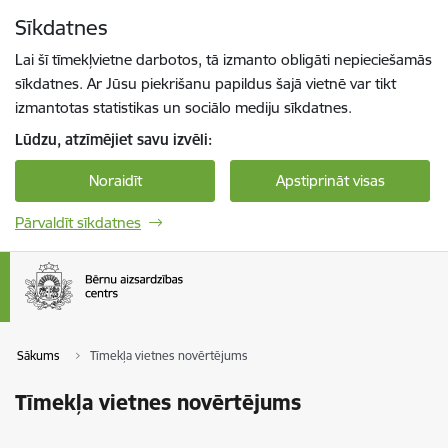
Pāriet uz lapas saturu
Sīkdatnes
Spied
lai meklētu
Enter
Lai šī tīmekļvietne darbotos, tā izmanto obligāti nepieciešamās
sīkdatnes. Ar Jūsu piekrišanu papildus šajā vietnē var tikt
izmantotas statistikas un sociālo mediju sīkdatnes.
Lūdzu, atzīmējiet savu izvēli:
Noraidīt
Apstiprināt visas
Pārvaldīt sīkdatnes
Sākums
Tīmekļa vietnes novērtējums
Tīmekļa vietnes novērtējums