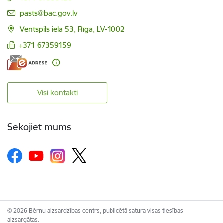
E-pasts:
pasts@bac.gov.lv
Ventspils iela 53, Rīga, LV-1002
+371 67359159
Visi kontakti
Sekojiet mums
© 2026 Bērnu aizsardzības centrs, publicētā satura visas tiesības
aizsargātas.