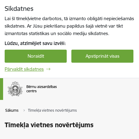
Pāriet uz lapas saturu
Sīkdatnes
Spied
lai meklētu
Enter
Lai šī tīmekļvietne darbotos, tā izmanto obligāti nepieciešamās
sīkdatnes. Ar Jūsu piekrišanu papildus šajā vietnē var tikt
izmantotas statistikas un sociālo mediju sīkdatnes.
Lūdzu, atzīmējiet savu izvēli:
Noraidīt
Apstiprināt visas
Pārvaldīt sīkdatnes
Sākums
Tīmekļa vietnes novērtējums
Tīmekļa vietnes novērtējums