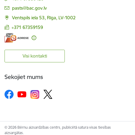
E-pasts:
pasts@bac.gov.lv
Ventspils iela 53, Rīga, LV-1002
+371 67359159
Visi kontakti
Sekojiet mums
© 2026 Bērnu aizsardzības centrs, publicētā satura visas tiesības
aizsargātas.