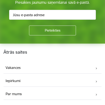
Piesakies jaunumu saņemšanai savā e-pastā.
Kājene
Ātrās saites
Vakances
Iepirkumi
Par mums