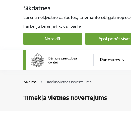
Pāriet uz lapas saturu
Sīkdatnes
Lai šī tīmekļvietne darbotos, tā izmanto obligāti nepiec
Lūdzu, atzīmējiet savu izvēli:
Noraidīt
Apstiprināt visas
Par mums
Sākums
Tīmekļa vietnes novērtējums
Tīmekļa vietnes novērtējums