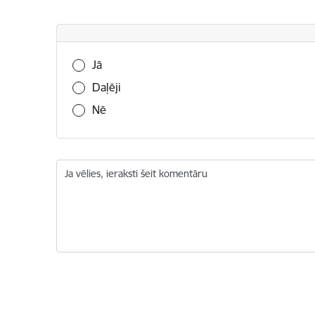
Vai šī informācija bija noderīga?
Jā
Daļēji
Nē
Ja vēlies, ieraksti šeit komentāru