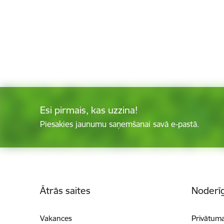
Esi pirmais, kas uzzina!
Piesakies jaunumu saņemšanai savā e-pastā.
Kājene
Ātrās saites
Noderīg
Vakances
Privātuma