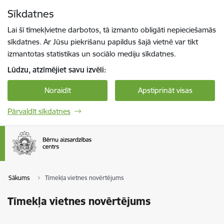
Pāriet uz lapas saturu
Sīkdatnes
Spied
lai meklētu
Enter
Lai šī tīmekļvietne darbotos, tā izmanto obligāti nepieciešamās
sīkdatnes. Ar Jūsu piekrišanu papildus šajā vietnē var tikt
izmantotas statistikas un sociālo mediju sīkdatnes.
Lūdzu, atzīmējiet savu izvēli:
Noraidīt
Apstiprināt visas
Pārvaldīt sīkdatnes
Sākums
Tīmekļa vietnes novērtējums
Tīmekļa vietnes novērtējums