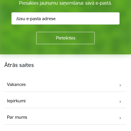
Piesakies jaunumu saņemšanai savā e-pastā.
Kājene
Ātrās saites
Vakances
Iepirkumi
Par mums