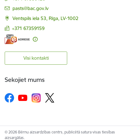
E-pasts:
pasts@bac.gov.lv
Ventspils iela 53, Rīga, LV-1002
+371 67359159
Visi kontakti
Sekojiet mums
© 2026 Bērnu aizsardzības centrs, publicētā satura visas tiesības
aizsargātas.