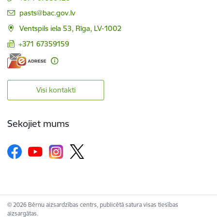
E-pasts:
pasts@bac.gov.lv
Ventspils iela 53, Rīga, LV-1002
+371 67359159
Visi kontakti
Sekojiet mums
© 2026 Bērnu aizsardzības centrs, publicētā satura visas tiesības
aizsargātas.