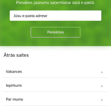
Piesakies jaunumu saņemšanai savā e-pastā.
Kājene
Ātrās saites
Vakances
Iepirkumi
Par mums