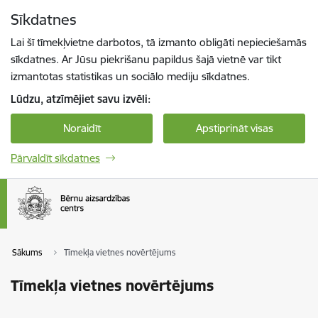
Pāriet uz lapas saturu
Sīkdatnes
Spied
lai meklētu
Enter
Lai šī tīmekļvietne darbotos, tā izmanto obligāti nepieciešamās
sīkdatnes. Ar Jūsu piekrišanu papildus šajā vietnē var tikt
izmantotas statistikas un sociālo mediju sīkdatnes.
Lūdzu, atzīmējiet savu izvēli:
Noraidīt
Apstiprināt visas
Pārvaldīt sīkdatnes
Sākums
Tīmekļa vietnes novērtējums
Tīmekļa vietnes novērtējums