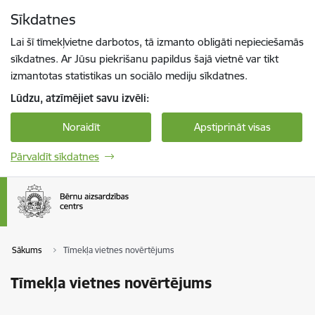
Pāriet uz lapas saturu
Sīkdatnes
Spied
lai meklētu
Enter
Lai šī tīmekļvietne darbotos, tā izmanto obligāti nepieciešamās
sīkdatnes. Ar Jūsu piekrišanu papildus šajā vietnē var tikt
izmantotas statistikas un sociālo mediju sīkdatnes.
Lūdzu, atzīmējiet savu izvēli:
Noraidīt
Apstiprināt visas
Pārvaldīt sīkdatnes
Sākums
Tīmekļa vietnes novērtējums
Tīmekļa vietnes novērtējums