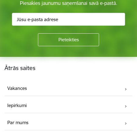
Piesakies jaunumu saņemšanai savā e-pastā.
Kājene
Ātrās saites
Vakances
Iepirkumi
Par mums