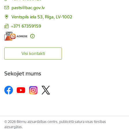
E-pasts:
pasts@bac.gov.lv
Ventspils iela 53, Rīga, LV-1002
+371 67359159
Visi kontakti
Sekojiet mums
© 2026 Bērnu aizsardzības centrs, publicētā satura visas tiesības
aizsargātas.