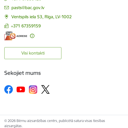
E-pasts:
pasts@bac.gov.lv
Ventspils iela 53, Rīga, LV-1002
+371 67359159
Visi kontakti
Sekojiet mums
© 2026 Bērnu aizsardzības centrs, publicētā satura visas tiesības
aizsargātas.