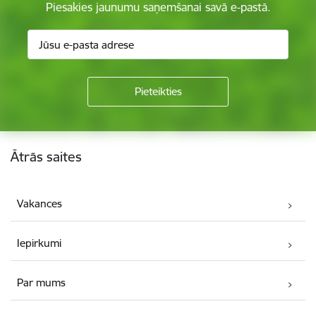
Piesakies jaunumu saņemšanai savā e-pastā.
Kājene
Ātrās saites
Vakances
Iepirkumi
Par mums