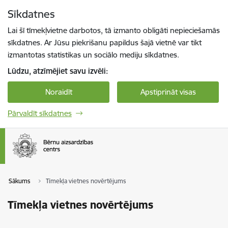
Pāriet uz lapas saturu
Sīkdatnes
Spied
lai meklētu
Enter
Lai šī tīmekļvietne darbotos, tā izmanto obligāti nepieciešamās
sīkdatnes. Ar Jūsu piekrišanu papildus šajā vietnē var tikt
izmantotas statistikas un sociālo mediju sīkdatnes.
Lūdzu, atzīmējiet savu izvēli:
Noraidīt
Apstiprināt visas
Pārvaldīt sīkdatnes
Sākums
Tīmekļa vietnes novērtējums
Tīmekļa vietnes novērtējums