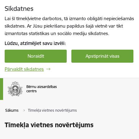
Pāriet uz lapas saturu
Sīkdatnes
Spied
lai meklētu
Enter
Lai šī tīmekļvietne darbotos, tā izmanto obligāti nepieciešamās
sīkdatnes. Ar Jūsu piekrišanu papildus šajā vietnē var tikt
izmantotas statistikas un sociālo mediju sīkdatnes.
Lūdzu, atzīmējiet savu izvēli:
Noraidīt
Apstiprināt visas
Pārvaldīt sīkdatnes
Sākums
Tīmekļa vietnes novērtējums
Tīmekļa vietnes novērtējums