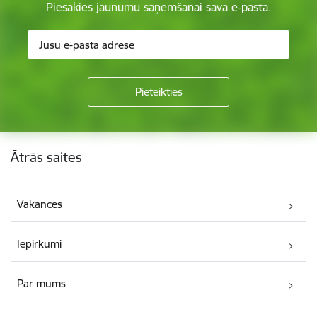
Piesakies jaunumu saņemšanai savā e-pastā.
Kājene
Ātrās saites
Vakances
Iepirkumi
Par mums