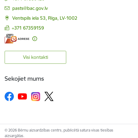
E-pasts:
pasts@bac.gov.lv
Ventspils iela 53, Rīga, LV-1002
+371 67359159
Visi kontakti
Sekojiet mums
© 2026 Bērnu aizsardzības centrs, publicētā satura visas tiesības
aizsargātas.