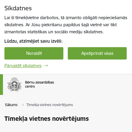
Pāriet uz lapas saturu
Sīkdatnes
Spied
lai meklētu
Enter
Lai šī tīmekļvietne darbotos, tā izmanto obligāti nepieciešamās
sīkdatnes. Ar Jūsu piekrišanu papildus šajā vietnē var tikt
izmantotas statistikas un sociālo mediju sīkdatnes.
Lūdzu, atzīmējiet savu izvēli:
Noraidīt
Apstiprināt visas
Pārvaldīt sīkdatnes
Sākums
Tīmekļa vietnes novērtējums
Tīmekļa vietnes novērtējums