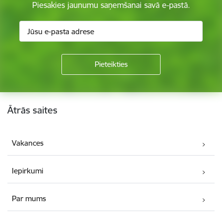
Piesakies jaunumu saņemšanai savā e-pastā.
Kājene
Ātrās saites
Vakances
Iepirkumi
Par mums