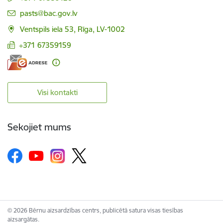
E-pasts:
pasts@bac.gov.lv
Ventspils iela 53, Rīga, LV-1002
+371 67359159
Visi kontakti
Sekojiet mums
© 2026 Bērnu aizsardzības centrs, publicētā satura visas tiesības
aizsargātas.