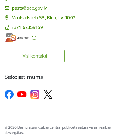
E-pasts:
pasts@bac.gov.lv
Ventspils iela 53, Rīga, LV-1002
+371 67359159
Visi kontakti
Sekojiet mums
© 2026 Bērnu aizsardzības centrs, publicētā satura visas tiesības
aizsargātas.