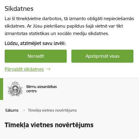
Pāriet uz lapas saturu
Sīkdatnes
Spied
lai meklētu
Enter
Lai šī tīmekļvietne darbotos, tā izmanto obligāti nepieciešamās
sīkdatnes. Ar Jūsu piekrišanu papildus šajā vietnē var tikt
izmantotas statistikas un sociālo mediju sīkdatnes.
Lūdzu, atzīmējiet savu izvēli:
Noraidīt
Apstiprināt visas
Pārvaldīt sīkdatnes
Sākums
Tīmekļa vietnes novērtējums
Tīmekļa vietnes novērtējums