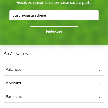
Piesakies jaunumu saņemšanai savā e-pastā.
Kājene
Ātrās saites
Vakances
Iepirkumi
Par mums