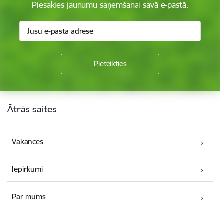
Piesakies jaunumu saņemšanai savā e-pastā.
Kājene
Ātrās saites
Vakances
Iepirkumi
Par mums