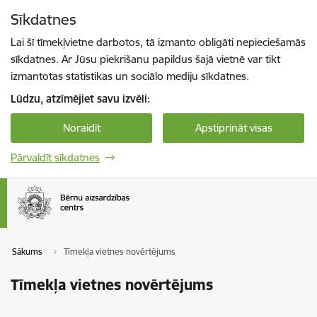
Pāriet uz lapas saturu
Sīkdatnes
Spied
lai meklētu
Enter
Lai šī tīmekļvietne darbotos, tā izmanto obligāti nepieciešamās
sīkdatnes. Ar Jūsu piekrišanu papildus šajā vietnē var tikt
izmantotas statistikas un sociālo mediju sīkdatnes.
Lūdzu, atzīmējiet savu izvēli:
Noraidīt
Apstiprināt visas
Pārvaldīt sīkdatnes
Sākums
Tīmekļa vietnes novērtējums
Tīmekļa vietnes novērtējums