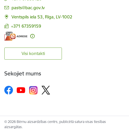
E-pasts:
pasts@bac.gov.lv
Ventspils iela 53, Rīga, LV-1002
+371 67359159
Visi kontakti
Sekojiet mums
© 2026 Bērnu aizsardzības centrs, publicētā satura visas tiesības
aizsargātas.