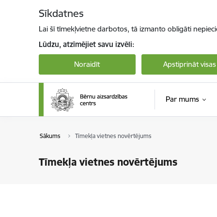
Pāriet uz lapas saturu
Sīkdatnes
Lai šī tīmekļvietne darbotos, tā izmanto obligāti nepiec
Lūdzu, atzīmējiet savu izvēli:
Noraidīt
Apstiprināt visas
Par mums
Sākums
Tīmekļa vietnes novērtējums
Tīmekļa vietnes novērtējums