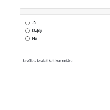
Vai šī informācija bija noderīga?
Jā
Daļēji
Nē
Ja vēlies, ieraksti šeit komentāru