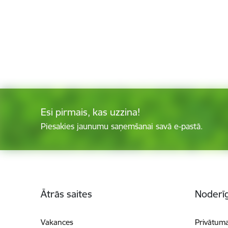
Esi pirmais, kas uzzina!
Piesakies jaunumu saņemšanai savā e-pastā.
Kājene
Ātrās saites
Noderīg
Vakances
Privātuma