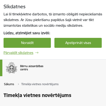
Pāriet uz lapas saturu
Sīkdatnes
Spied
lai meklētu
Enter
Lai šī tīmekļvietne darbotos, tā izmanto obligāti nepieciešamās
sīkdatnes. Ar Jūsu piekrišanu papildus šajā vietnē var tikt
izmantotas statistikas un sociālo mediju sīkdatnes.
Lūdzu, atzīmējiet savu izvēli:
Noraidīt
Apstiprināt visas
Pārvaldīt sīkdatnes
Sākums
Tīmekļa vietnes novērtējums
Tīmekļa vietnes novērtējums