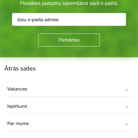
Piesakies jaunumu saņemšanai savā e-pastā.
Kājene
Ātrās saites
Vakances
Iepirkumi
Par mums