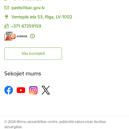
E-pasts:
pasts@bac.gov.lv
Ventspils iela 53, Rīga, LV-1002
+371 67359159
Visi kontakti
Sekojiet mums
© 2026 Bērnu aizsardzības centrs, publicētā satura visas tiesības
aizsargātas.