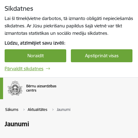
Pāriet uz lapas saturu
Sīkdatnes
Spied
lai meklētu
Enter
Lai šī tīmekļvietne darbotos, tā izmanto obligāti nepieciešamās
sīkdatnes. Ar Jūsu piekrišanu papildus šajā vietnē var tikt
izmantotas statistikas un sociālo mediju sīkdatnes.
Lūdzu, atzīmējiet savu izvēli:
Noraidīt
Apstiprināt visas
Pārvaldīt sīkdatnes
Sākums
Aktualitātes
Jaunumi
Jaunumi