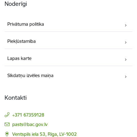
Noderīgi
Privātuma politika
Piekļūstamība
Lapas karte
Sīkdatņu izvēles maiņa
Kontakti
+371 67359128
E-pasts:
pasts@bac.gov.lv
Ventspils iela 53, Rīga, LV-1002