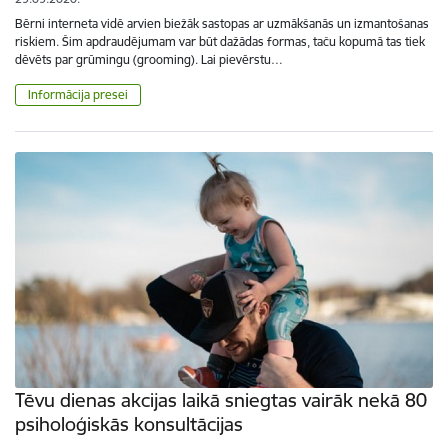
Bērni interneta vidē arvien biežāk sastopas ar uzmākšanās un izmantošanas
riskiem. Šim apdraudējumam var būt dažādas formas, taču kopumā tas tiek
dēvēts par grūmingu (grooming). Lai pievērstu…
Informācija presei
Tēvu dienas akcijas laikā sniegtas vairāk nekā 80
psiholoģiskās konsultācijas