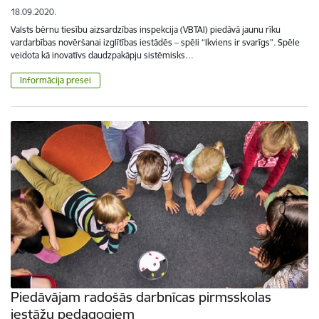
18.09.2020.
Valsts bērnu tiesību aizsardzības inspekcija (VBTAI) piedāvā jaunu rīku
vardarbības novēršanai izglītības iestādēs – spēli “Ikviens ir svarīgs”. Spēle
veidota kā inovatīvs daudzpakāpju sistēmisks…
Informācija presei
Piedāvājam radošās darbnīcas pirmsskolas
iestāžu pedagogiem