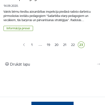
14.09.2020.
Valsts bērnu tiesību aizsardzības inspekcija piedāvā radošo darbnīcu
pirmsskolas iestāžu pedagogiem “Sadarbība starp pedagogiem un
vecākiem, tās barjeras un pārvarēšanas stratēģijas”. Radošās…
Informācija presei
Lapošana
…
1
19
20
21
22
23
Lapa
Lapa
Lapa
Lapa
Pašreizējā lapa
Drukāt lapu