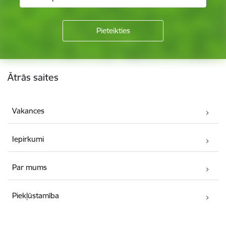
Kājene
Ātrās saites
Vakances
Iepirkumi
Par mums
Piekļūstamība