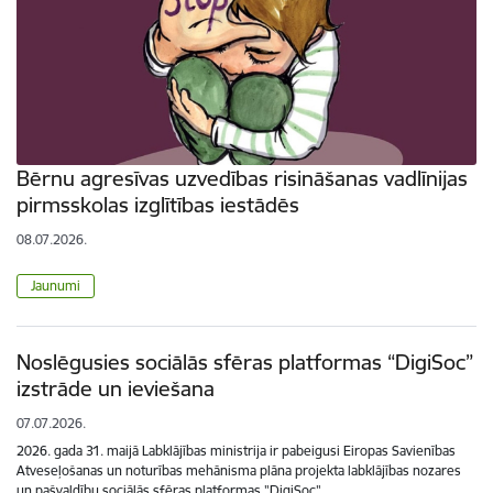
Bērnu agresīvas uzvedības risināšanas vadlīnijas
pirmsskolas izglītības iestādēs
08.07.2026.
Jaunumi
Noslēgusies sociālās sfēras platformas “DigiSoc”
izstrāde un ieviešana
07.07.2026.
2026. gada 31. maijā Labklājības ministrija ir pabeigusi Eiropas Savienības
Atveseļošanas un noturības mehānisma plāna projekta labklājības nozares
un pašvaldību sociālās sfēras platformas "DigiSoc"…