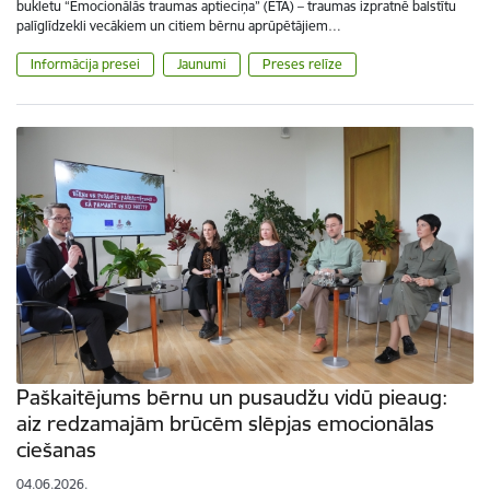
bukletu “Emocionālās traumas aptieciņa” (ETA) – traumas izpratnē balstītu
palīglīdzekli vecākiem un citiem bērnu aprūpētājiem…
Informācija presei
Jaunumi
Preses relīze
Paškaitējums bērnu un pusaudžu vidū pieaug:
aiz redzamajām brūcēm slēpjas emocionālas
ciešanas
04.06.2026.