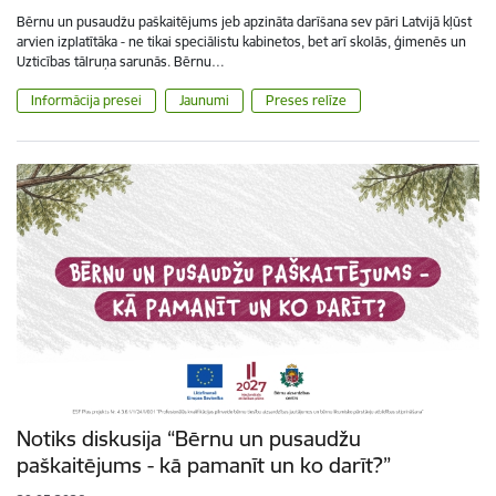
Bērnu un pusaudžu paškaitējums jeb apzināta darīšana sev pāri Latvijā kļūst
arvien izplatītāka - ne tikai speciālistu kabinetos, bet arī skolās, ģimenēs un
Uzticības tālruņa sarunās. Bērnu…
Informācija presei
Jaunumi
Preses relīze
Notiks diskusija “Bērnu un pusaudžu
paškaitējums - kā pamanīt un ko darīt?”