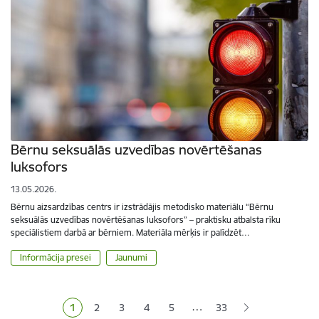
Bērnu seksuālās uzvedības novērtēšanas
luksofors
13.05.2026.
Bērnu aizsardzības centrs ir izstrādājis metodisko materiālu “Bērnu
seksuālās uzvedības novērtēšanas luksofors” – praktisku atbalsta rīku
speciālistiem darbā ar bērniem. Materiāla mērķis ir palīdzēt…
Informācija presei
Jaunumi
Lapošana
…
1
2
3
4
5
33
Pašreizējā lapa
Lapa
Lapa
Lapa
Lapa