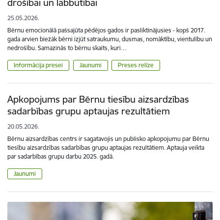
drošībai un labbūtībai
25.05.2026.
Bērnu emocionālā pašsajūta pēdējos gados ir pasliktinājusies - kopš 2017.
gada arvien biežāk bērni izjūt satraukumu, dusmas, nomāktību, vientulību un
nedrošību. Samazinās to bērnu skaits, kuri…
Informācija presei
Jaunumi
Preses relīze
Apkopojums par Bērnu tiesību aizsardzības
sadarbības grupu aptaujas rezultātiem
20.05.2026.
Bērnu aizsardzības centrs ir sagatavojis un publisko apkopojumu par Bērnu
tiesību aizsardzības sadarbības grupu aptaujas rezultātiem. Aptauja veikta
par sadarbības grupu darbu 2025. gadā.
Jaunumi