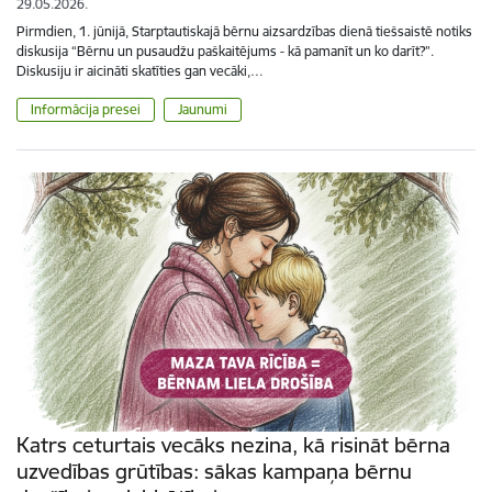
29.05.2026.
Pirmdien, 1. jūnijā, Starptautiskajā bērnu aizsardzības dienā tiešsaistē notiks
diskusija “Bērnu un pusaudžu paškaitējums - kā pamanīt un ko darīt?”.
Diskusiju ir aicināti skatīties gan vecāki,…
Informācija presei
Jaunumi
Katrs ceturtais vecāks nezina, kā risināt bērna
uzvedības grūtības: sākas kampaņa bērnu