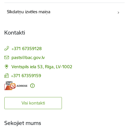
Sīkdatņu izvēles maiņa
Kontakti
+371 67359128
E-pasts:
pasts@bac.gov.lv
Ventspils iela 53, Rīga, LV-1002
+371 67359159
Visi kontakti
Sekojiet mums