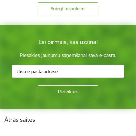
Sniegt atsauksmi
Esi pirmais, kas uzzina!
Piesakies jaunumu saņemšanai savā e-pastā.
Kājene
Ātrās saites