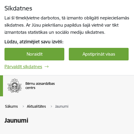
Pāriet uz lapas saturu
Sīkdatnes
Spied
lai meklētu
Enter
Lai šī tīmekļvietne darbotos, tā izmanto obligāti nepieciešamās
sīkdatnes. Ar Jūsu piekrišanu papildus šajā vietnē var tikt
izmantotas statistikas un sociālo mediju sīkdatnes.
Lūdzu, atzīmējiet savu izvēli:
Noraidīt
Apstiprināt visas
Pārvaldīt sīkdatnes
Sākums
Aktualitātes
Jaunumi
Jaunumi