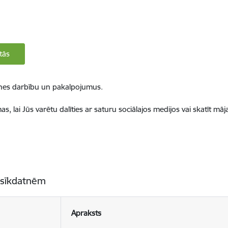
tās
ietnes darbību un pakalpojumus.
, lai Jūs varētu dalīties ar saturu sociālajos medijos vai skatīt mā
 sīkdatnēm
Apraksts