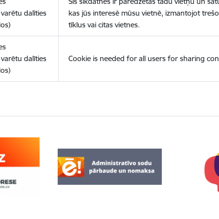
es
Šīs sīkdatnes ir paredzētas tādu vietņu un sat
varētu dalīties
kas jūs interesē mūsu vietnē, izmantojot treš
los)
tīklus vai citas vietnes.
es
varētu dalīties
Cookie is needed for all users for sharing con
los)