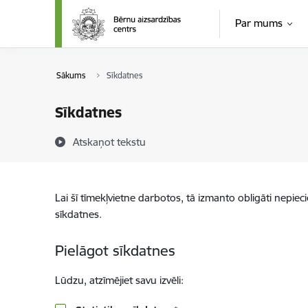
Pāriet uz lapas saturu
Par mums
Sākums
Sīkdatnes
Sīkdatnes
Atskaņot tekstu
Lai šī tīmekļvietne darbotos, tā izmanto obligāti nepiec
sīkdatnes.
Pielāgot sīkdatnes
Lūdzu, atzīmējiet savu izvēli: