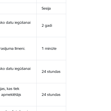
Sesija
isko datu iegūšanai
2 gadi
rasījuma līmeni.
1 minūte
isko datu iegūšanai
24 stundas
as, kas tiek
ā apmeklētājs
24 stundas