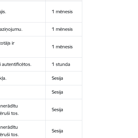
jis.
1 mēnesis
 paziņojumu.
1 mēnesis
otājs ir
1 mēnesis
 autentificētos.
1 stunda
kļa.
Sesija
Sesija
 nerādītu
Sesija
ēruši tos.
 nerādītu
Sesija
ēruši tos.