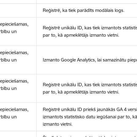
Reģistrē, ka tiek parādīts modālais logs.
nepieciešamas,
Reģistrē unikālu ID, kas tiek izmantots statist
arbību un
par to, kā apmeklētājs izmanto vietni.
nepieciešamas,
arbību un
Izmanto Google Analytics, lai samazinātu piep
nepieciešamas,
Reģistrē unikālu ID, kas tiek izmantots statist
arbību un
par to, kā apmeklētājs izmanto vietni.
nepieciešamas,
Reģistrē unikālu ID priekš jaunākās GA 4 versij
arbību un
izmantots statistisko datu iegūšanai par to, k
izmanto vietni.