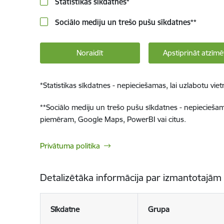
Statistikas sīkdatnes
*
Sociālo mediju un trešo pušu sīkdatnes
**
Noraidīt
Apstiprināt atzīmē
*
Statistikas sīkdatnes - nepieciešamas, lai uzlabotu v
**
Sociālo mediju un trešo pušu sīkdatnes - nepieciešamas
piemēram, Google Maps, PowerBI vai citus.
Privātuma politika
Detalizētāka informācija par izmantotajām
Sīkdatne
Grupa