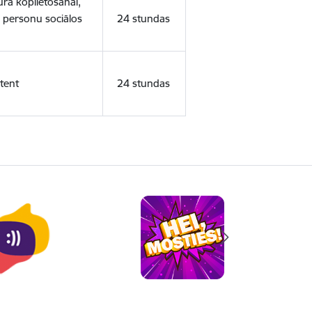
ura koplietošanai,
o personu sociālos
24 stundas
tent
24 stundas