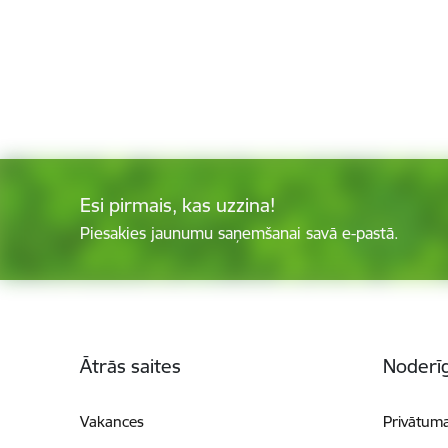
Esi pirmais, kas uzzina!
Piesakies jaunumu saņemšanai savā e-pastā.
Kājene
Ātrās saites
Noderīg
Vakances
Privātuma