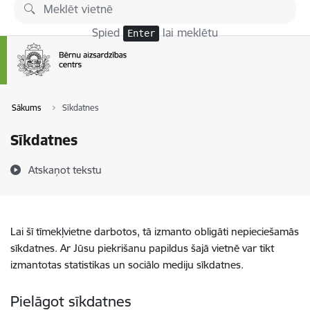
Pāriet uz lapas saturu
Spied
lai meklētu
Enter
Sākums
Sīkdatnes
Sīkdatnes
Atskaņot tekstu
Lai šī tīmekļvietne darbotos, tā izmanto obligāti nepieciešamās
sīkdatnes. Ar Jūsu piekrišanu papildus šajā vietnē var tikt
izmantotas statistikas un sociālo mediju sīkdatnes.
Pielāgot sīkdatnes