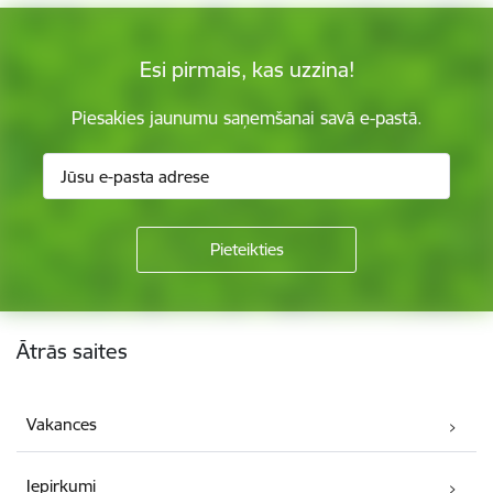
Esi pirmais, kas uzzina!
Piesakies jaunumu saņemšanai savā e-pastā.
Kājene
Ātrās saites
Vakances
Iepirkumi