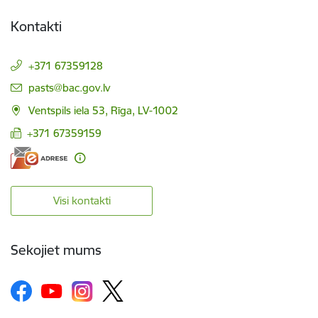
Kontakti
+371 67359128
E-pasts:
pasts@bac.gov.lv
Ventspils iela 53, Rīga, LV-1002
+371 67359159
Visi kontakti
Sekojiet mums