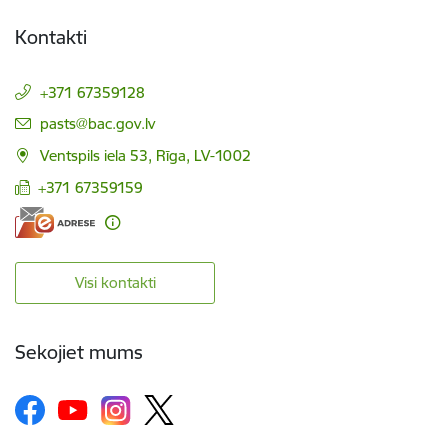
Kontakti
+371 67359128
E-pasts:
pasts@bac.gov.lv
Ventspils iela 53, Rīga, LV-1002
+371 67359159
Visi kontakti
Sekojiet mums