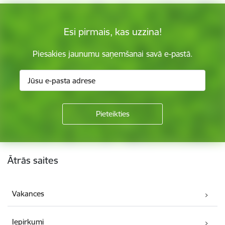
Esi pirmais, kas uzzina!
Piesakies jaunumu saņemšanai savā e-pastā.
Kājene
Ātrās saites
Vakances
Iepirkumi