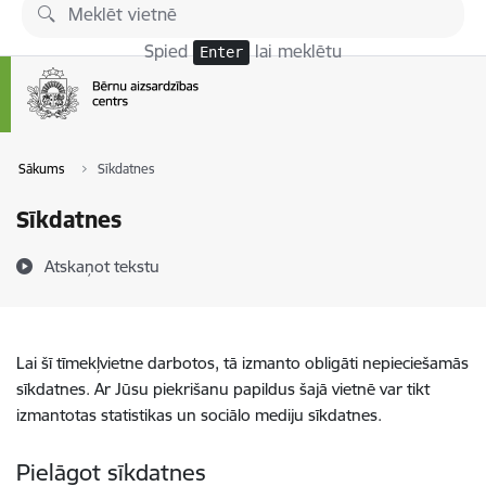
Pāriet uz lapas saturu
Spied
lai meklētu
Enter
Sākums
Sīkdatnes
Sīkdatnes
Atskaņot tekstu
Lai šī tīmekļvietne darbotos, tā izmanto obligāti nepieciešamās
sīkdatnes. Ar Jūsu piekrišanu papildus šajā vietnē var tikt
izmantotas statistikas un sociālo mediju sīkdatnes.
Pielāgot sīkdatnes