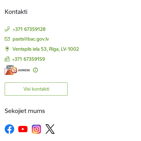
Kontakti
+371 67359128
E-pasts:
pasts@bac.gov.lv
Ventspils iela 53, Rīga, LV-1002
+371 67359159
Visi kontakti
Sekojiet mums