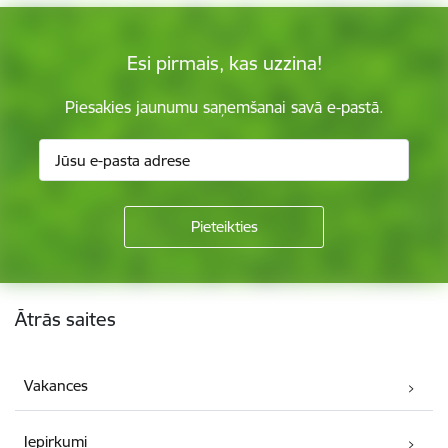
Esi pirmais, kas uzzina!
Piesakies jaunumu saņemšanai savā e-pastā.
Kājene
Ātrās saites
Vakances
Iepirkumi