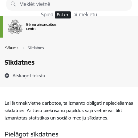
Pāriet uz lapas saturu
Spied
lai meklētu
Enter
Sākums
Sīkdatnes
Sīkdatnes
Atskaņot tekstu
Lai šī tīmekļvietne darbotos, tā izmanto obligāti nepieciešamās
sīkdatnes. Ar Jūsu piekrišanu papildus šajā vietnē var tikt
izmantotas statistikas un sociālo mediju sīkdatnes.
Pielāgot sīkdatnes