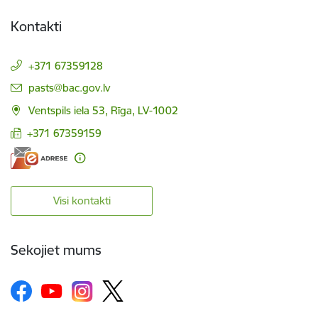
Kontakti
+371 67359128
E-pasts:
pasts@bac.gov.lv
Ventspils iela 53, Rīga, LV-1002
+371 67359159
Visi kontakti
Sekojiet mums