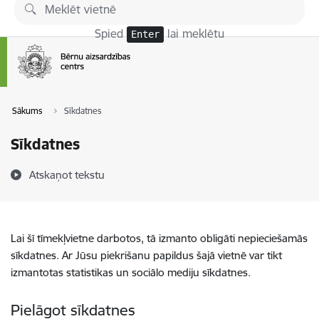
Pāriet uz lapas saturu
Spied
lai meklētu
Enter
Sākums
Sīkdatnes
Sīkdatnes
Atskaņot tekstu
Lai šī tīmekļvietne darbotos, tā izmanto obligāti nepieciešamās
sīkdatnes. Ar Jūsu piekrišanu papildus šajā vietnē var tikt
izmantotas statistikas un sociālo mediju sīkdatnes.
Pielāgot sīkdatnes