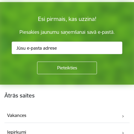
Esi pirmais, kas uzzina!
Piesakies jaunumu saņemšanai savā e-pastā.
Kājene
Ātrās saites
Vakances
Iepirkumi