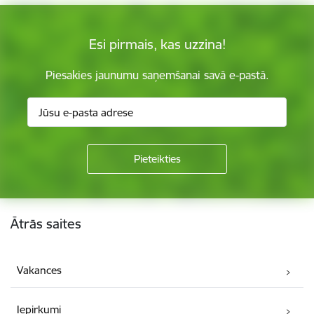
Esi pirmais, kas uzzina!
Piesakies jaunumu saņemšanai savā e-pastā.
Kājene
Ātrās saites
Vakances
Iepirkumi