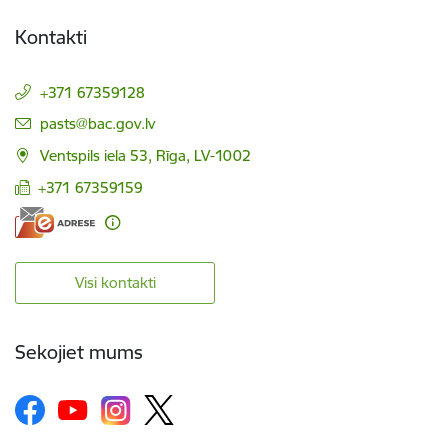
Kontakti
+371 67359128
E-pasts:
pasts@bac.gov.lv
Ventspils iela 53, Rīga, LV-1002
+371 67359159
Visi kontakti
Sekojiet mums