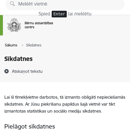
Pāriet uz lapas saturu
Spied
lai meklētu
Enter
Sākums
Sīkdatnes
Sīkdatnes
Atskaņot tekstu
Lai šī tīmekļvietne darbotos, tā izmanto obligāti nepieciešamās
sīkdatnes. Ar Jūsu piekrišanu papildus šajā vietnē var tikt
izmantotas statistikas un sociālo mediju sīkdatnes.
Pielāgot sīkdatnes