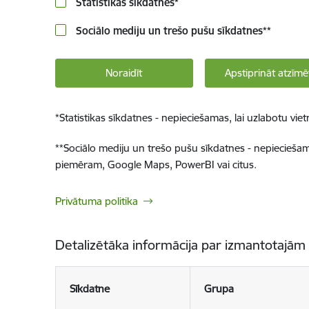
Statistikas sīkdatnes
*
Sociālo mediju un trešo pušu sīkdatnes
**
Noraidīt
Apstiprināt atzīmē
*
Statistikas sīkdatnes - nepieciešamas, lai uzlabotu v
**
Sociālo mediju un trešo pušu sīkdatnes - nepieciešamas
piemēram, Google Maps, PowerBI vai citus.
Privātuma politika
Detalizētāka informācija par izmantotajām
Sīkdatne
Grupa