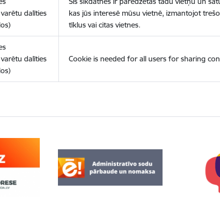
es
Šīs sīkdatnes ir paredzētas tādu vietņu un sat
varētu dalīties
kas jūs interesē mūsu vietnē, izmantojot treš
los)
tīklus vai citas vietnes.
es
varētu dalīties
Cookie is needed for all users for sharing con
los)