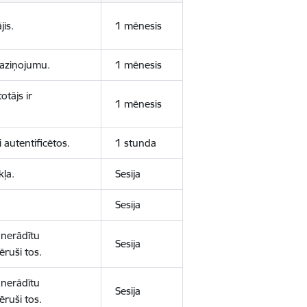
jis.
1 mēnesis
 paziņojumu.
1 mēnesis
otājs ir
1 mēnesis
 autentificētos.
1 stunda
kļa.
Sesija
Sesija
 nerādītu
Sesija
ēruši tos.
 nerādītu
Sesija
ēruši tos.