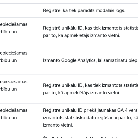
Reģistrē, ka tiek parādīts modālais logs.
nepieciešamas,
Reģistrē unikālu ID, kas tiek izmantots statist
arbību un
par to, kā apmeklētājs izmanto vietni.
nepieciešamas,
arbību un
Izmanto Google Analytics, lai samazinātu piep
nepieciešamas,
Reģistrē unikālu ID, kas tiek izmantots statist
arbību un
par to, kā apmeklētājs izmanto vietni.
nepieciešamas,
Reģistrē unikālu ID priekš jaunākās GA 4 versij
arbību un
izmantots statistisko datu iegūšanai par to, k
izmanto vietni.