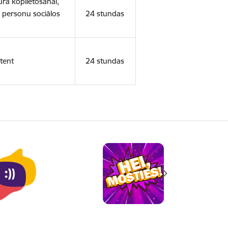
ura koplietošanai,
o personu sociālos
24 stundas
tent
24 stundas