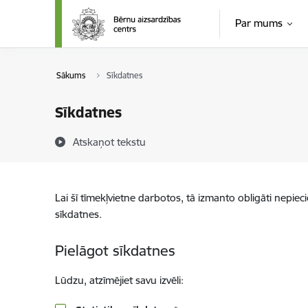
Pāriet uz lapas saturu
Par mums
Sākums
Sīkdatnes
Sīkdatnes
Atskaņot tekstu
Lai šī tīmekļvietne darbotos, tā izmanto obligāti nepiec
sīkdatnes.
Pielāgot sīkdatnes
Lūdzu, atzīmējiet savu izvēli: