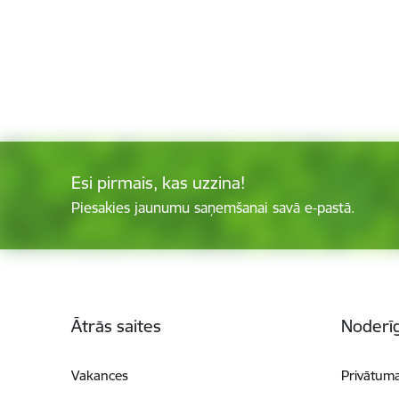
Esi pirmais, kas uzzina!
Piesakies jaunumu saņemšanai savā e-pastā.
Kājene
Ātrās saites
Noderīg
Vakances
Privātuma