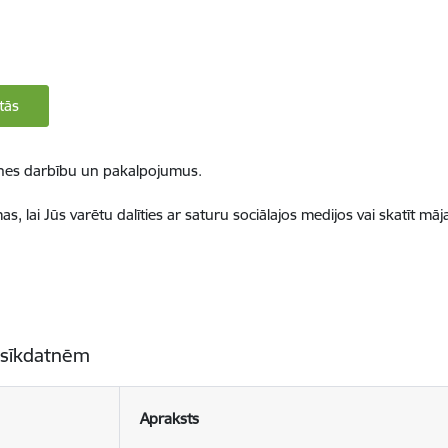
tās
ietnes darbību un pakalpojumus.
, lai Jūs varētu dalīties ar saturu sociālajos medijos vai skatīt mā
 sīkdatnēm
Apraksts