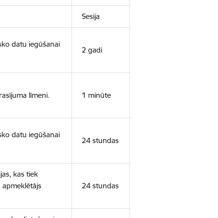
Sesija
isko datu iegūšanai
2 gadi
rasījuma līmeni.
1 minūte
isko datu iegūšanai
24 stundas
as, kas tiek
ā apmeklētājs
24 stundas