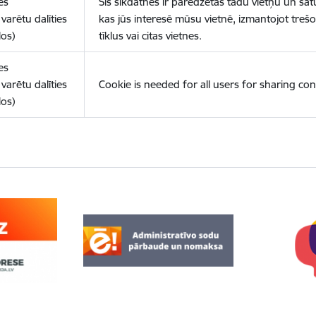
es
Šīs sīkdatnes ir paredzētas tādu vietņu un sat
varētu dalīties
kas jūs interesē mūsu vietnē, izmantojot treš
los)
tīklus vai citas vietnes.
es
varētu dalīties
Cookie is needed for all users for sharing con
los)