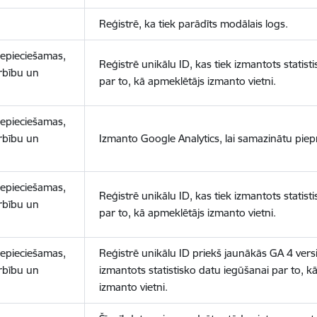
Reģistrē, ka tiek parādīts modālais logs.
nepieciešamas,
Reģistrē unikālu ID, kas tiek izmantots statist
arbību un
par to, kā apmeklētājs izmanto vietni.
nepieciešamas,
arbību un
Izmanto Google Analytics, lai samazinātu piep
nepieciešamas,
Reģistrē unikālu ID, kas tiek izmantots statist
arbību un
par to, kā apmeklētājs izmanto vietni.
nepieciešamas,
Reģistrē unikālu ID priekš jaunākās GA 4 versij
arbību un
izmantots statistisko datu iegūšanai par to, k
izmanto vietni.