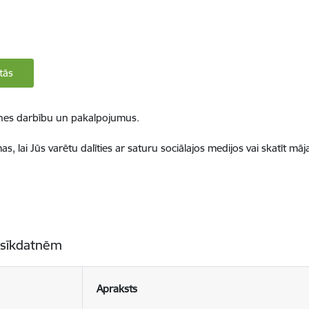
tās
ietnes darbību un pakalpojumus.
, lai Jūs varētu dalīties ar saturu sociālajos medijos vai skatīt mā
 sīkdatnēm
Apraksts