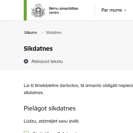
Pāriet uz lapas saturu
Par mums
Sākums
Sīkdatnes
Sīkdatnes
Atskaņot tekstu
Lai šī tīmekļvietne darbotos, tā izmanto obligāti nepiec
sīkdatnes.
Pielāgot sīkdatnes
Lūdzu, atzīmējiet savu izvēli: