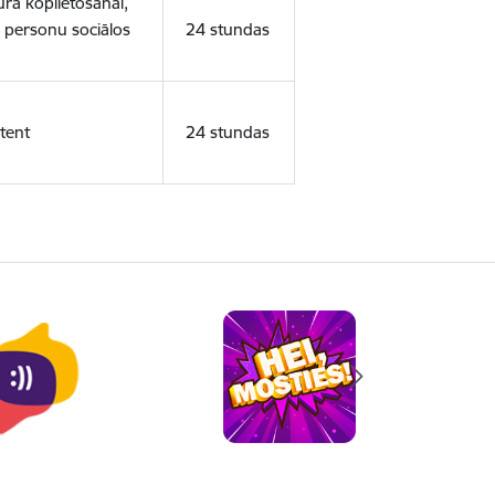
ura koplietošanai,
o personu sociālos
24 stundas
tent
24 stundas