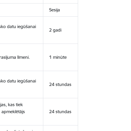
Sesija
isko datu iegūšanai
2 gadi
rasījuma līmeni.
1 minūte
isko datu iegūšanai
24 stundas
as, kas tiek
ā apmeklētājs
24 stundas