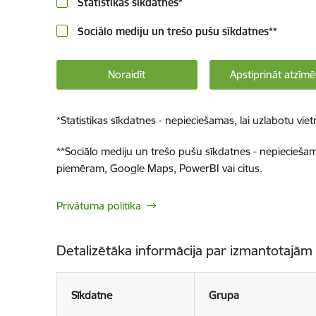
Statistikas sīkdatnes
*
Sociālo mediju un trešo pušu sīkdatnes
**
Noraidīt
Apstiprināt atzīmē
*
Statistikas sīkdatnes - nepieciešamas, lai uzlabotu v
**
Sociālo mediju un trešo pušu sīkdatnes - nepieciešamas
piemēram, Google Maps, PowerBI vai citus.
Privātuma politika
Detalizētāka informācija par izmantotajām
Sīkdatne
Grupa