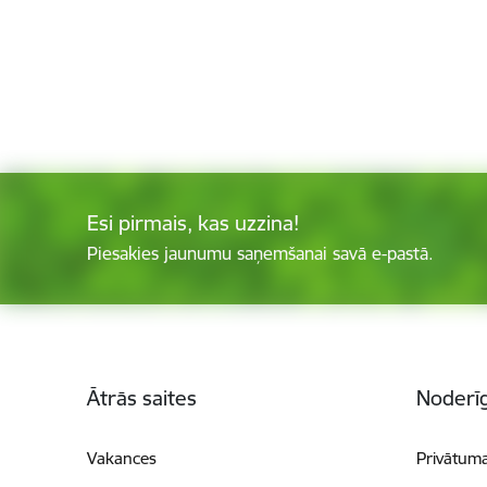
Esi pirmais, kas uzzina!
Piesakies jaunumu saņemšanai savā e-pastā.
Kājene
Ātrās saites
Noderīg
Vakances
Privātuma