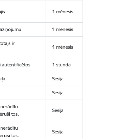
jis.
1 mēnesis
 paziņojumu.
1 mēnesis
otājs ir
1 mēnesis
 autentificētos.
1 stunda
kļa.
Sesija
Sesija
 nerādītu
Sesija
ēruši tos.
 nerādītu
Sesija
ēruši tos.