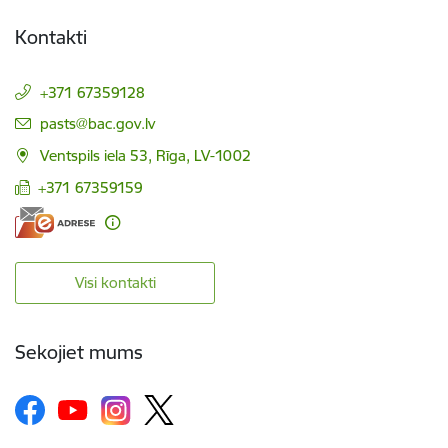
Kontakti
+371 67359128
E-pasts:
pasts@bac.gov.lv
Ventspils iela 53, Rīga, LV-1002
+371 67359159
Visi kontakti
Sekojiet mums