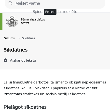
Pāriet uz lapas saturu
Spied
lai meklētu
Enter
Sākums
Sīkdatnes
Sīkdatnes
Atskaņot tekstu
Lai šī tīmekļvietne darbotos, tā izmanto obligāti nepieciešamās
sīkdatnes. Ar Jūsu piekrišanu papildus šajā vietnē var tikt
izmantotas statistikas un sociālo mediju sīkdatnes.
Pielāgot sīkdatnes