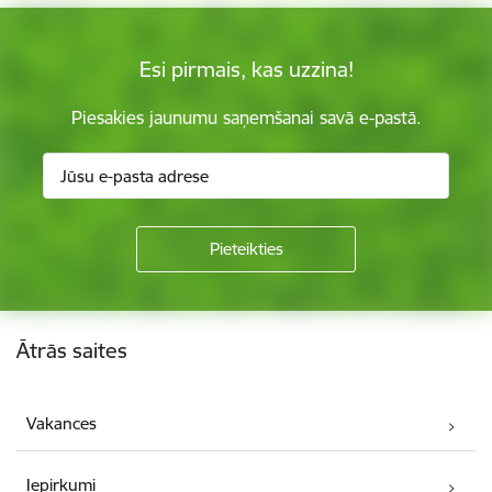
Esi pirmais, kas uzzina!
Piesakies jaunumu saņemšanai savā e-pastā.
Kājene
Ātrās saites
Vakances
Iepirkumi