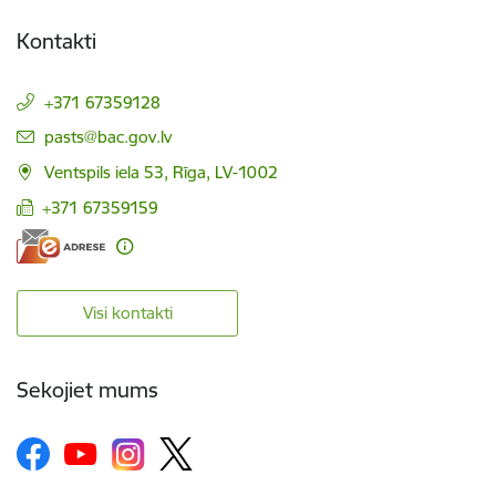
Kontakti
+371 67359128
E-pasts:
pasts@bac.gov.lv
Ventspils iela 53, Rīga, LV-1002
+371 67359159
Visi kontakti
Sekojiet mums