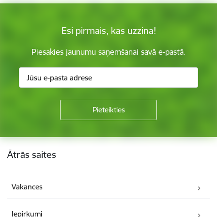
Esi pirmais, kas uzzina!
Piesakies jaunumu saņemšanai savā e-pastā.
Kājene
Ātrās saites
Vakances
Iepirkumi