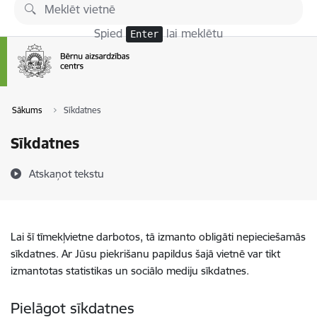
Pāriet uz lapas saturu
Spied
lai meklētu
Enter
Sākums
Sīkdatnes
Sīkdatnes
Atskaņot tekstu
Lai šī tīmekļvietne darbotos, tā izmanto obligāti nepieciešamās
sīkdatnes. Ar Jūsu piekrišanu papildus šajā vietnē var tikt
izmantotas statistikas un sociālo mediju sīkdatnes.
Pielāgot sīkdatnes