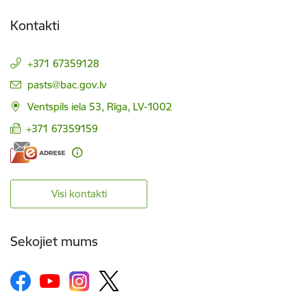
Kontakti
+371 67359128
E-pasts:
pasts@bac.gov.lv
Ventspils iela 53, Rīga, LV-1002
+371 67359159
Visi kontakti
Sekojiet mums