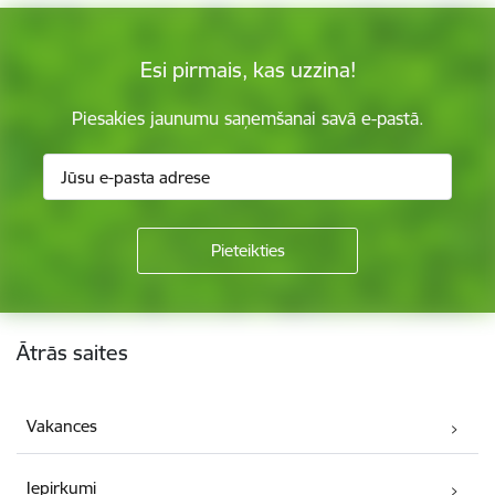
Esi pirmais, kas uzzina!
Piesakies jaunumu saņemšanai savā e-pastā.
Kājene
Ātrās saites
Vakances
Iepirkumi