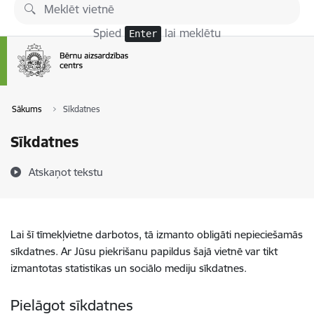
Pāriet uz lapas saturu
Spied
lai meklētu
Enter
Sākums
Sīkdatnes
Sīkdatnes
Atskaņot tekstu
Lai šī tīmekļvietne darbotos, tā izmanto obligāti nepieciešamās
sīkdatnes. Ar Jūsu piekrišanu papildus šajā vietnē var tikt
izmantotas statistikas un sociālo mediju sīkdatnes.
Pielāgot sīkdatnes