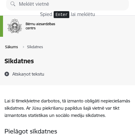
Pāriet uz lapas saturu
Spied
lai meklētu
Enter
Sākums
Sīkdatnes
Sīkdatnes
Atskaņot tekstu
Lai šī tīmekļvietne darbotos, tā izmanto obligāti nepieciešamās
sīkdatnes. Ar Jūsu piekrišanu papildus šajā vietnē var tikt
izmantotas statistikas un sociālo mediju sīkdatnes.
Pielāgot sīkdatnes