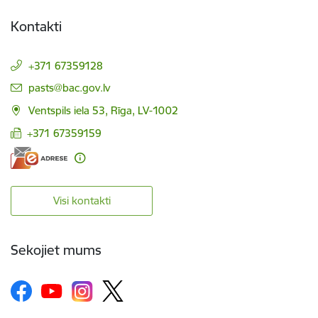
Kontakti
+371 67359128
E-pasts:
pasts@bac.gov.lv
Ventspils iela 53, Rīga, LV-1002
+371 67359159
Visi kontakti
Sekojiet mums