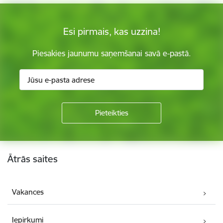
Esi pirmais, kas uzzina!
Piesakies jaunumu saņemšanai savā e-pastā.
Kājene
Ātrās saites
Vakances
Iepirkumi