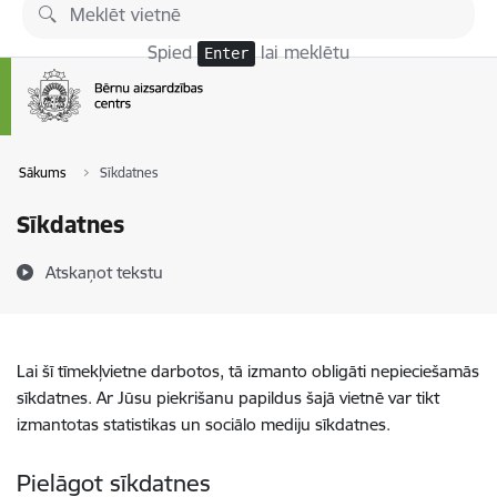
Pāriet uz lapas saturu
Spied
lai meklētu
Enter
Sākums
Sīkdatnes
Sīkdatnes
Atskaņot tekstu
Lai šī tīmekļvietne darbotos, tā izmanto obligāti nepieciešamās
sīkdatnes. Ar Jūsu piekrišanu papildus šajā vietnē var tikt
izmantotas statistikas un sociālo mediju sīkdatnes.
Pielāgot sīkdatnes