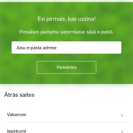
Esi pirmais, kas uzzina!
Piesakies jaunumu saņemšanai savā e-pastā.
Kājene
Ātrās saites
Vakances
Iepirkumi