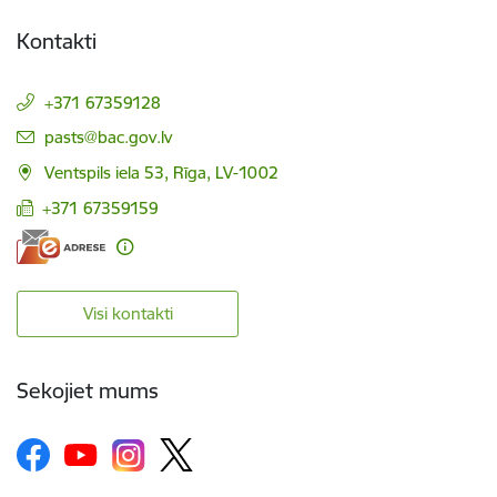
Kontakti
+371 67359128
E-pasts:
pasts@bac.gov.lv
Ventspils iela 53, Rīga, LV-1002
+371 67359159
Visi kontakti
Sekojiet mums