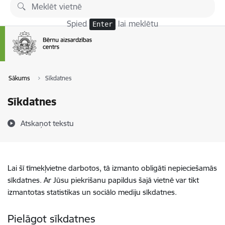
Pāriet uz lapas saturu
Spied
lai meklētu
Enter
Sākums
Sīkdatnes
Sīkdatnes
Atskaņot tekstu
Lai šī tīmekļvietne darbotos, tā izmanto obligāti nepieciešamās
sīkdatnes. Ar Jūsu piekrišanu papildus šajā vietnē var tikt
izmantotas statistikas un sociālo mediju sīkdatnes.
Pielāgot sīkdatnes