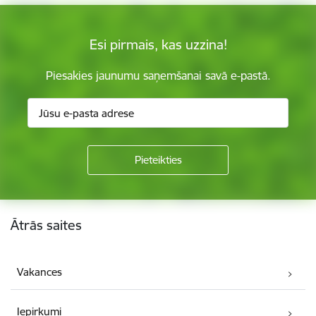
Esi pirmais, kas uzzina!
Piesakies jaunumu saņemšanai savā e-pastā.
Kājene
Ātrās saites
Vakances
Iepirkumi