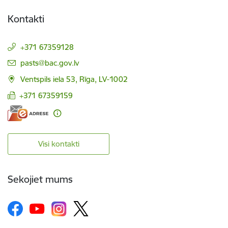
Kontakti
+371 67359128
E-pasts:
pasts@bac.gov.lv
Ventspils iela 53, Rīga, LV-1002
+371 67359159
Visi kontakti
Sekojiet mums