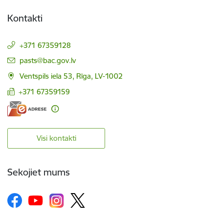
Kontakti
+371 67359128
E-pasts:
pasts@bac.gov.lv
Ventspils iela 53, Rīga, LV-1002
+371 67359159
Visi kontakti
Sekojiet mums