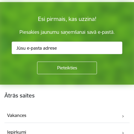
Esi pirmais, kas uzzina!
Piesakies jaunumu saņemšanai savā e-pastā.
Kājene
Ātrās saites
Vakances
Iepirkumi