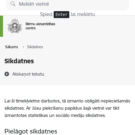
Pāriet uz lapas saturu
Spied
lai meklētu
Enter
Sākums
Sīkdatnes
Sīkdatnes
Atskaņot tekstu
Lai šī tīmekļvietne darbotos, tā izmanto obligāti nepieciešamās
sīkdatnes. Ar Jūsu piekrišanu papildus šajā vietnē var tikt
izmantotas statistikas un sociālo mediju sīkdatnes.
Pielāgot sīkdatnes