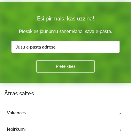
Esi pirmais, kas uzzina!
Piesakies jaunumu saņemšanai savā e-pastā.
Kājene
Ātrās saites
Vakances
Iepirkumi