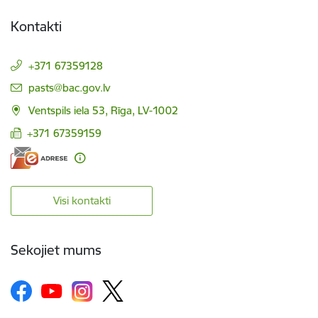
Kontakti
+371 67359128
E-pasts:
pasts@bac.gov.lv
Ventspils iela 53, Rīga, LV-1002
+371 67359159
Visi kontakti
Sekojiet mums