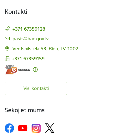
Kontakti
+371 67359128
E-pasts:
pasts@bac.gov.lv
Ventspils iela 53, Rīga, LV-1002
+371 67359159
Visi kontakti
Sekojiet mums