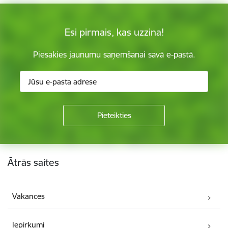
Esi pirmais, kas uzzina!
Piesakies jaunumu saņemšanai savā e-pastā.
Kājene
Ātrās saites
Vakances
Iepirkumi