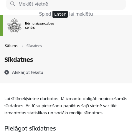
Pāriet uz lapas saturu
Spied
lai meklētu
Enter
Sākums
Sīkdatnes
Sīkdatnes
Atskaņot tekstu
Lai šī tīmekļvietne darbotos, tā izmanto obligāti nepieciešamās
sīkdatnes. Ar Jūsu piekrišanu papildus šajā vietnē var tikt
izmantotas statistikas un sociālo mediju sīkdatnes.
Pielāgot sīkdatnes