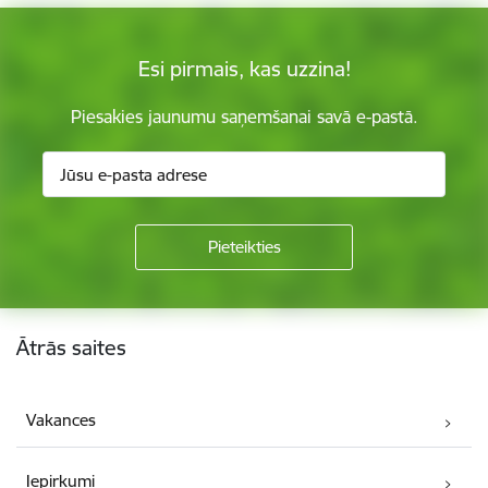
Esi pirmais, kas uzzina!
Piesakies jaunumu saņemšanai savā e-pastā.
Kājene
Ātrās saites
Vakances
Iepirkumi