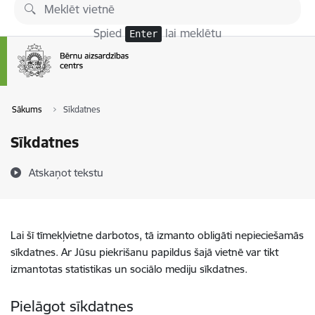
Pāriet uz lapas saturu
Spied
lai meklētu
Enter
Sākums
Sīkdatnes
Sīkdatnes
Atskaņot tekstu
Lai šī tīmekļvietne darbotos, tā izmanto obligāti nepieciešamās
sīkdatnes. Ar Jūsu piekrišanu papildus šajā vietnē var tikt
izmantotas statistikas un sociālo mediju sīkdatnes.
Pielāgot sīkdatnes