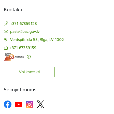
Kontakti
+371 67359128
E-pasts:
pasts@bac.gov.lv
Ventspils iela 53, Rīga, LV-1002
+371 67359159
Visi kontakti
Sekojiet mums