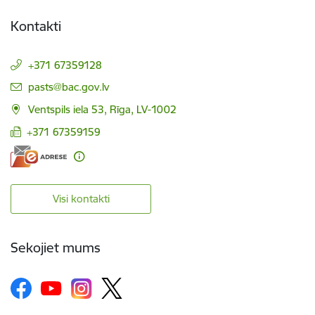
Kontakti
+371 67359128
E-pasts:
pasts@bac.gov.lv
Ventspils iela 53, Rīga, LV-1002
+371 67359159
Visi kontakti
Sekojiet mums