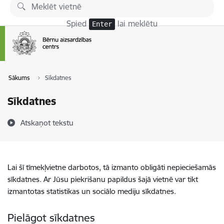
Pāriet uz lapas saturu
Spied
lai meklētu
Enter
Sākums
Sīkdatnes
Sīkdatnes
Atskaņot tekstu
Lai šī tīmekļvietne darbotos, tā izmanto obligāti nepieciešamās
sīkdatnes. Ar Jūsu piekrišanu papildus šajā vietnē var tikt
izmantotas statistikas un sociālo mediju sīkdatnes.
Pielāgot sīkdatnes