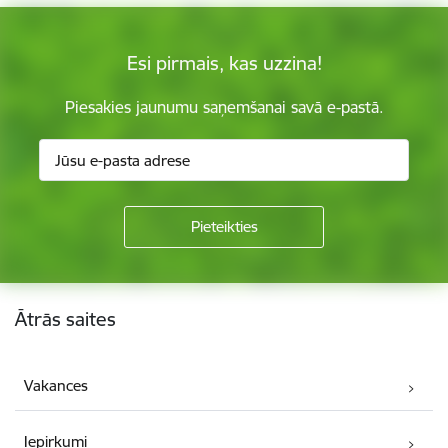
Esi pirmais, kas uzzina!
Piesakies jaunumu saņemšanai savā e-pastā.
Kājene
Ātrās saites
Vakances
Iepirkumi