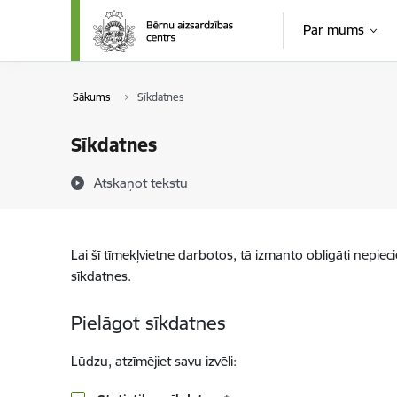
Pāriet uz lapas saturu
Par mums
Sākums
Sīkdatnes
Sīkdatnes
Atskaņot tekstu
Lai šī tīmekļvietne darbotos, tā izmanto obligāti nepiec
sīkdatnes.
Pielāgot sīkdatnes
Lūdzu, atzīmējiet savu izvēli: