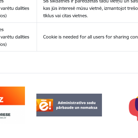
es
Šīs sīkdatnes ir paredzētas tādu vietņu un sat
varētu dalīties
kas jūs interesē mūsu vietnē, izmantojot treš
los)
tīklus vai citas vietnes.
es
varētu dalīties
Cookie is needed for all users for sharing con
los)