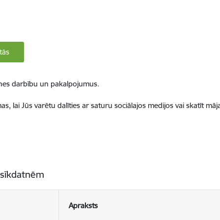
tās
ietnes darbību un pakalpojumus.
, lai Jūs varētu dalīties ar saturu sociālajos medijos vai skatīt mā
 sīkdatnēm
Apraksts