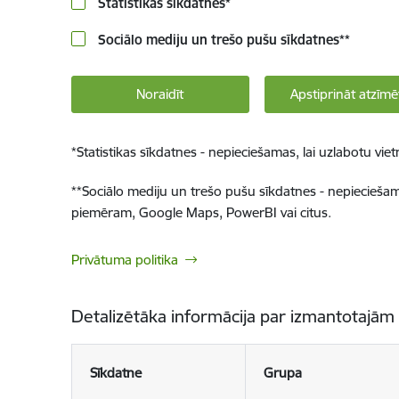
Statistikas sīkdatnes
*
Sociālo mediju un trešo pušu sīkdatnes
**
Noraidīt
Apstiprināt atzīmē
*
Statistikas sīkdatnes - nepieciešamas, lai uzlabotu v
**
Sociālo mediju un trešo pušu sīkdatnes - nepieciešamas
piemēram, Google Maps, PowerBI vai citus.
Privātuma politika
Detalizētāka informācija par izmantotajām
Sīkdatne
Grupa