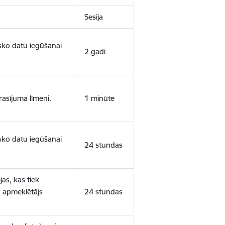
Sesija
isko datu iegūšanai
2 gadi
rasījuma līmeni.
1 minūte
isko datu iegūšanai
24 stundas
as, kas tiek
ā apmeklētājs
24 stundas