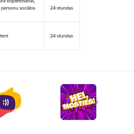
ura koplietošanai,
o personu sociālos
24 stundas
tent
24 stundas