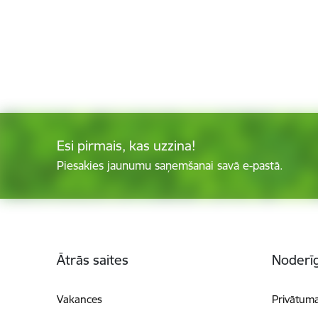
Esi pirmais, kas uzzina!
Piesakies jaunumu saņemšanai savā e-pastā.
Kājene
Ātrās saites
Noderīg
Vakances
Privātuma