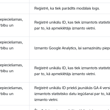
Reģistrē, ka tiek parādīts modālais logs.
nepieciešamas,
Reģistrē unikālu ID, kas tiek izmantots statist
arbību un
par to, kā apmeklētājs izmanto vietni.
nepieciešamas,
arbību un
Izmanto Google Analytics, lai samazinātu piep
nepieciešamas,
Reģistrē unikālu ID, kas tiek izmantots statist
arbību un
par to, kā apmeklētājs izmanto vietni.
nepieciešamas,
Reģistrē unikālu ID priekš jaunākās GA 4 versij
arbību un
izmantots statistisko datu iegūšanai par to, k
izmanto vietni.