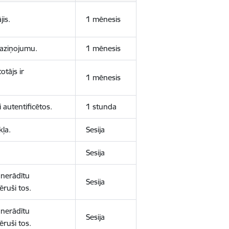
jis.
1 mēnesis
 paziņojumu.
1 mēnesis
otājs ir
1 mēnesis
 autentificētos.
1 stunda
kļa.
Sesija
Sesija
 nerādītu
Sesija
ēruši tos.
 nerādītu
Sesija
ēruši tos.