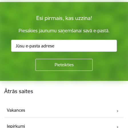
Esi pirmais, kas uzzina!
Piesakies jaunumu saņemšanai savā e-pastā.
Kājene
Ātrās saites
Vakances
Iepirkumi