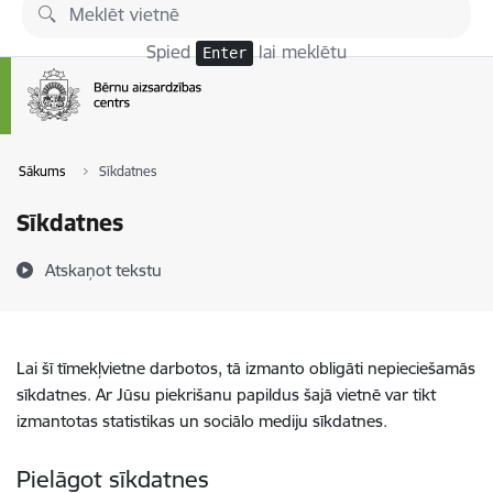
Pāriet uz lapas saturu
Spied
lai meklētu
Enter
Sākums
Sīkdatnes
Sīkdatnes
Atskaņot tekstu
Lai šī tīmekļvietne darbotos, tā izmanto obligāti nepieciešamās
sīkdatnes. Ar Jūsu piekrišanu papildus šajā vietnē var tikt
izmantotas statistikas un sociālo mediju sīkdatnes.
Pielāgot sīkdatnes