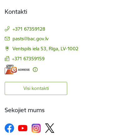
Kontakti
+371 67359128
E-pasts:
pasts@bac.gov.lv
Ventspils iela 53, Rīga, LV-1002
+371 67359159
Visi kontakti
Sekojiet mums