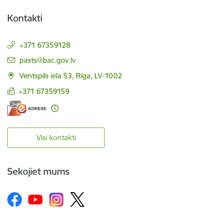
Kontakti
+371 67359128
E-pasts:
pasts@bac.gov.lv
Ventspils iela 53, Rīga, LV-1002
+371 67359159
Visi kontakti
Sekojiet mums