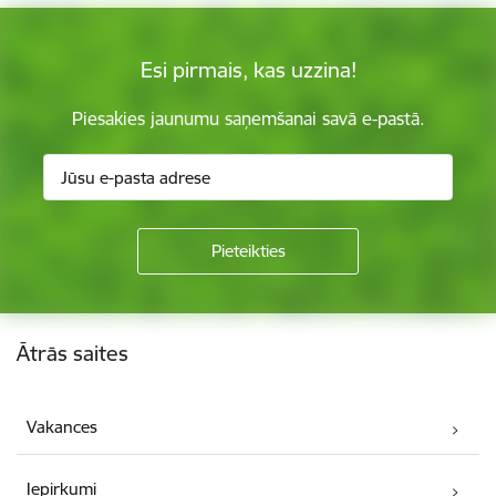
Esi pirmais, kas uzzina!
Piesakies jaunumu saņemšanai savā e-pastā.
Kājene
Ātrās saites
Vakances
Iepirkumi