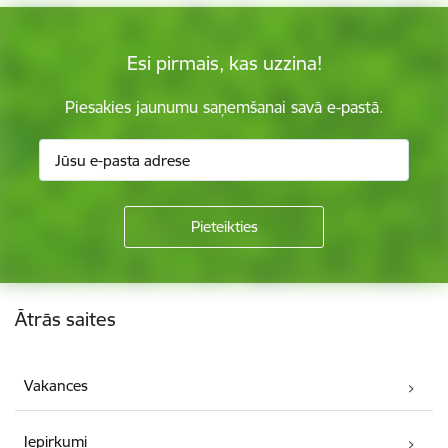
Esi pirmais, kas uzzina!
Piesakies jaunumu saņemšanai savā e-pastā.
Kājene
Ātrās saites
Vakances
Iepirkumi