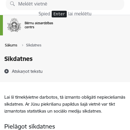
Pāriet uz lapas saturu
Spied
lai meklētu
Enter
Sākums
Sīkdatnes
Sīkdatnes
Atskaņot tekstu
Lai šī tīmekļvietne darbotos, tā izmanto obligāti nepieciešamās
sīkdatnes. Ar Jūsu piekrišanu papildus šajā vietnē var tikt
izmantotas statistikas un sociālo mediju sīkdatnes.
Pielāgot sīkdatnes