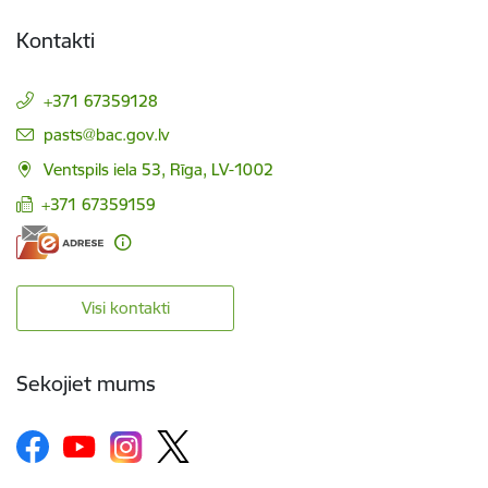
Kontakti
+371 67359128
E-pasts:
pasts@bac.gov.lv
Ventspils iela 53, Rīga, LV-1002
+371 67359159
Visi kontakti
Sekojiet mums