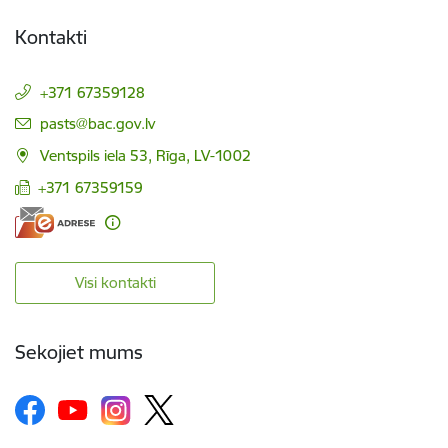
Kontakti
+371 67359128
E-pasts:
pasts@bac.gov.lv
Ventspils iela 53, Rīga, LV-1002
+371 67359159
Visi kontakti
Sekojiet mums