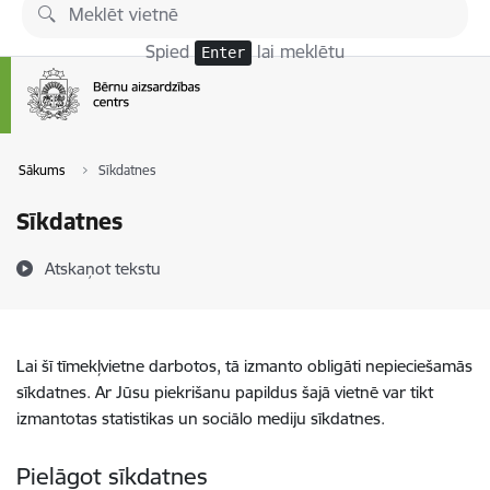
Pāriet uz lapas saturu
Spied
lai meklētu
Enter
Sākums
Sīkdatnes
Sīkdatnes
Atskaņot tekstu
Lai šī tīmekļvietne darbotos, tā izmanto obligāti nepieciešamās
sīkdatnes. Ar Jūsu piekrišanu papildus šajā vietnē var tikt
izmantotas statistikas un sociālo mediju sīkdatnes.
Pielāgot sīkdatnes