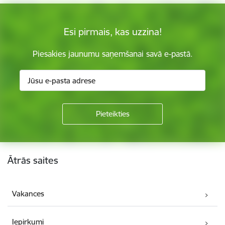
Esi pirmais, kas uzzina!
Piesakies jaunumu saņemšanai savā e-pastā.
Kājene
Ātrās saites
Vakances
Iepirkumi