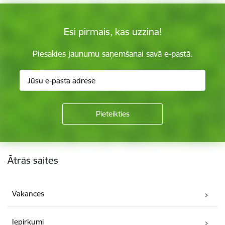
Esi pirmais, kas uzzina!
Piesakies jaunumu saņemšanai savā e-pastā.
Kājene
Ātrās saites
Vakances
Iepirkumi