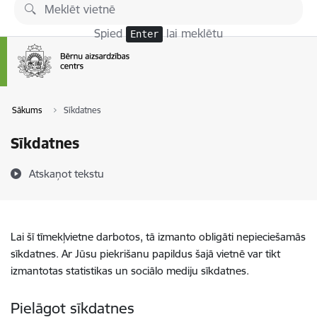
Pāriet uz lapas saturu
Spied
lai meklētu
Enter
Sākums
Sīkdatnes
Sīkdatnes
Atskaņot tekstu
Lai šī tīmekļvietne darbotos, tā izmanto obligāti nepieciešamās
sīkdatnes. Ar Jūsu piekrišanu papildus šajā vietnē var tikt
izmantotas statistikas un sociālo mediju sīkdatnes.
Pielāgot sīkdatnes