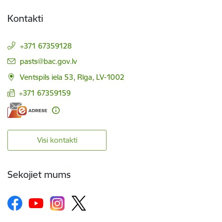
Kontakti
+371 67359128
E-pasts:
pasts@bac.gov.lv
Ventspils iela 53, Rīga, LV-1002
+371 67359159
Visi kontakti
Sekojiet mums