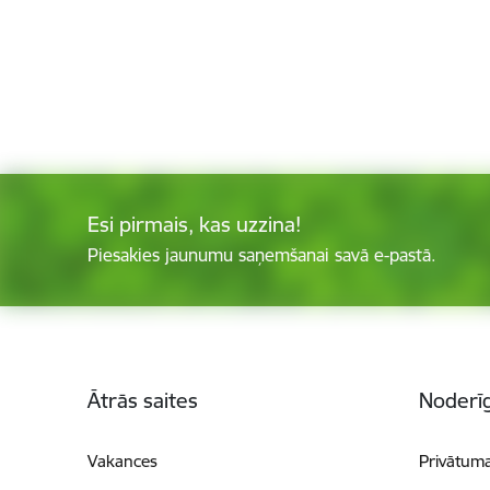
Esi pirmais, kas uzzina!
Piesakies jaunumu saņemšanai savā e-pastā.
Kājene
Ātrās saites
Noderīg
Vakances
Privātuma