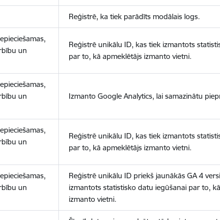
Reģistrē, ka tiek parādīts modālais logs.
nepieciešamas,
Reģistrē unikālu ID, kas tiek izmantots statist
arbību un
par to, kā apmeklētājs izmanto vietni.
nepieciešamas,
arbību un
Izmanto Google Analytics, lai samazinātu piep
nepieciešamas,
Reģistrē unikālu ID, kas tiek izmantots statist
arbību un
par to, kā apmeklētājs izmanto vietni.
nepieciešamas,
Reģistrē unikālu ID priekš jaunākās GA 4 versij
arbību un
izmantots statistisko datu iegūšanai par to, k
izmanto vietni.