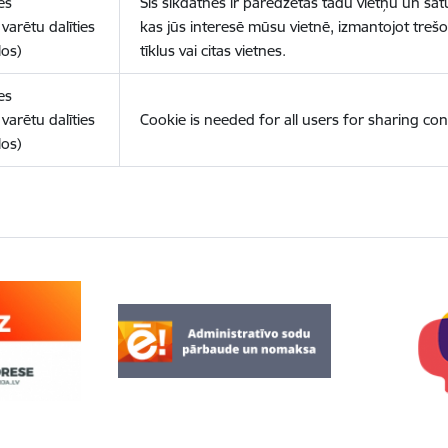
es
Šīs sīkdatnes ir paredzētas tādu vietņu un sat
varētu dalīties
kas jūs interesē mūsu vietnē, izmantojot treš
los)
tīklus vai citas vietnes.
es
varētu dalīties
Cookie is needed for all users for sharing con
los)