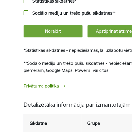
Statistikas sīkdatnes
*
Sociālo mediju un trešo pušu sīkdatnes
**
Noraidīt
Apstiprināt atzīmē
*
Statistikas sīkdatnes - nepieciešamas, lai uzlabotu v
**
Sociālo mediju un trešo pušu sīkdatnes - nepieciešamas
piemēram, Google Maps, PowerBI vai citus.
Privātuma politika
Detalizētāka informācija par izmantotajām
Sīkdatne
Grupa