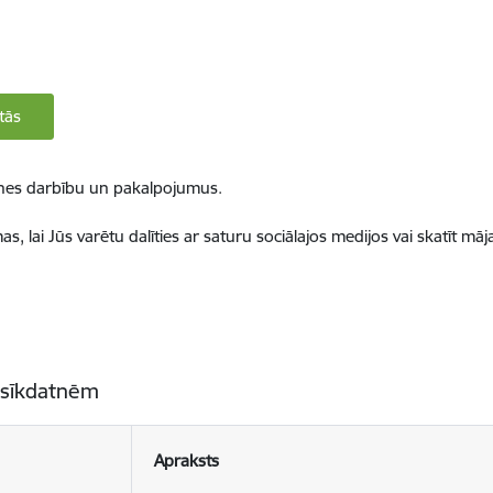
tās
ietnes darbību un pakalpojumus.
, lai Jūs varētu dalīties ar saturu sociālajos medijos vai skatīt mā
 sīkdatnēm
Apraksts