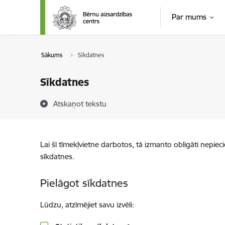
Pāriet uz lapas saturu
Par mums
Sākums
Sīkdatnes
Sīkdatnes
Atskaņot tekstu
Lai šī tīmekļvietne darbotos, tā izmanto obligāti nepiec
sīkdatnes.
Pielāgot sīkdatnes
Lūdzu, atzīmējiet savu izvēli: