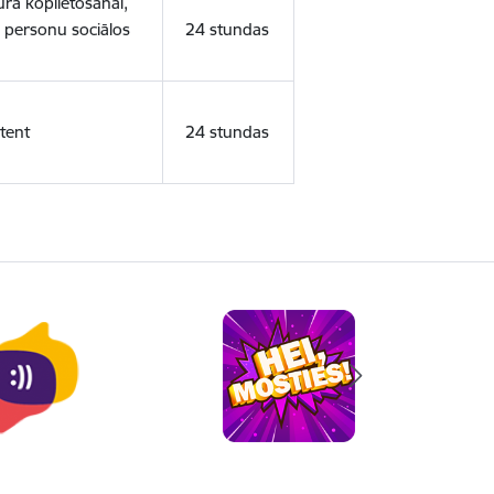
ura koplietošanai,
o personu sociālos
24 stundas
tent
24 stundas