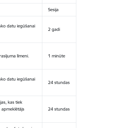
Sesija
isko datu iegūšanai
2 gadi
rasījuma līmeni.
1 minūte
isko datu iegūšanai
24 stundas
as, kas tiek
ā apmeklētājs
24 stundas