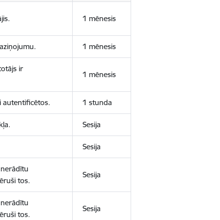
jis.
1 mēnesis
 paziņojumu.
1 mēnesis
otājs ir
1 mēnesis
 autentificētos.
1 stunda
kļa.
Sesija
Sesija
 nerādītu
Sesija
ēruši tos.
 nerādītu
Sesija
ēruši tos.