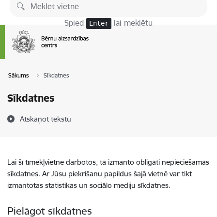
Pāriet uz lapas saturu
Spied
lai meklētu
Enter
Sākums
Sīkdatnes
Sīkdatnes
Atskaņot tekstu
Lai šī tīmekļvietne darbotos, tā izmanto obligāti nepieciešamās
sīkdatnes. Ar Jūsu piekrišanu papildus šajā vietnē var tikt
izmantotas statistikas un sociālo mediju sīkdatnes.
Pielāgot sīkdatnes