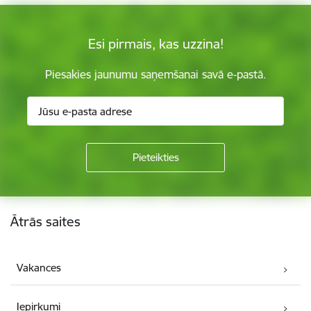
Esi pirmais, kas uzzina!
Piesakies jaunumu saņemšanai savā e-pastā.
Kājene
Ātrās saites
Vakances
Iepirkumi