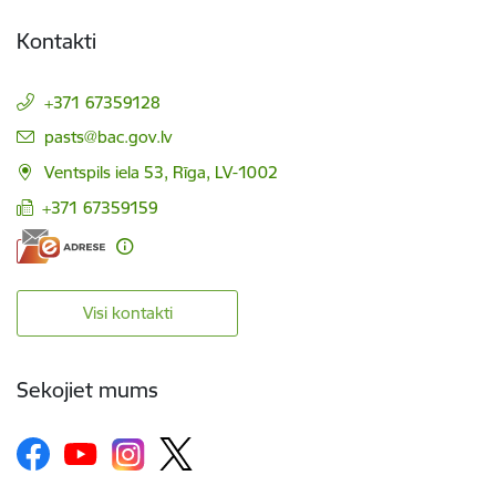
Kontakti
+371 67359128
E-pasts:
pasts@bac.gov.lv
Ventspils iela 53, Rīga, LV-1002
+371 67359159
Visi kontakti
Sekojiet mums