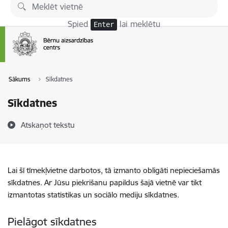
Pāriet uz lapas saturu
Spied
lai meklētu
Enter
Sākums
Sīkdatnes
Sīkdatnes
Atskaņot tekstu
Lai šī tīmekļvietne darbotos, tā izmanto obligāti nepieciešamās
sīkdatnes. Ar Jūsu piekrišanu papildus šajā vietnē var tikt
izmantotas statistikas un sociālo mediju sīkdatnes.
Pielāgot sīkdatnes