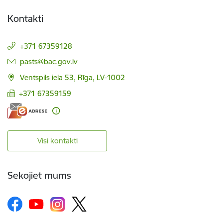
Kontakti
+371 67359128
E-pasts:
pasts@bac.gov.lv
Ventspils iela 53, Rīga, LV-1002
+371 67359159
Visi kontakti
Sekojiet mums