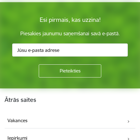
Esi pirmais, kas uzzina!
Piesakies jaunumu saņemšanai savā e-pastā.
Kājene
Ātrās saites
Vakances
Iepirkumi