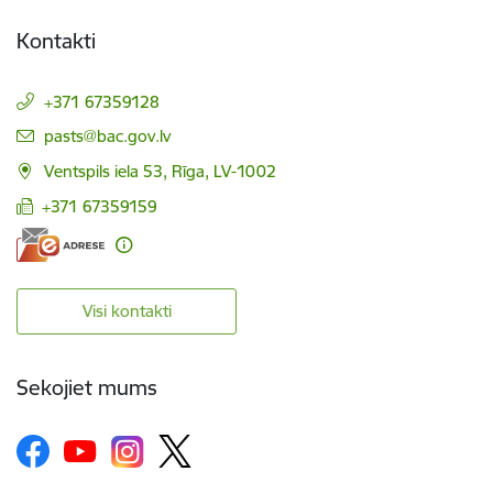
Kontakti
+371 67359128
E-pasts:
pasts@bac.gov.lv
Ventspils iela 53, Rīga, LV-1002
+371 67359159
Visi kontakti
Sekojiet mums