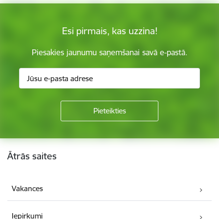
Esi pirmais, kas uzzina!
Piesakies jaunumu saņemšanai savā e-pastā.
Kājene
Ātrās saites
Vakances
Iepirkumi