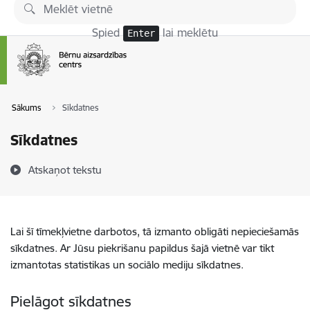
Pāriet uz lapas saturu
Spied
lai meklētu
Enter
Sākums
Sīkdatnes
Sīkdatnes
Atskaņot tekstu
Lai šī tīmekļvietne darbotos, tā izmanto obligāti nepieciešamās
sīkdatnes. Ar Jūsu piekrišanu papildus šajā vietnē var tikt
izmantotas statistikas un sociālo mediju sīkdatnes.
Pielāgot sīkdatnes