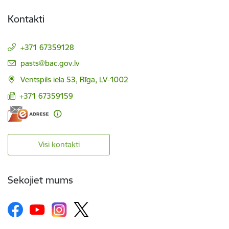
Kontakti
+371 67359128
E-pasts:
pasts@bac.gov.lv
Ventspils iela 53, Rīga, LV-1002
+371 67359159
Visi kontakti
Sekojiet mums