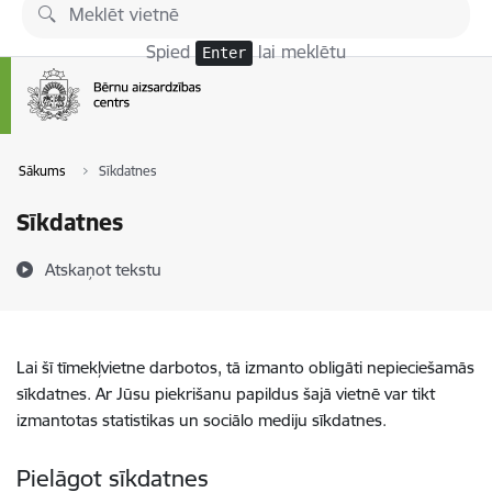
Pāriet uz lapas saturu
Spied
lai meklētu
Enter
Sākums
Sīkdatnes
Sīkdatnes
Atskaņot tekstu
Lai šī tīmekļvietne darbotos, tā izmanto obligāti nepieciešamās
sīkdatnes. Ar Jūsu piekrišanu papildus šajā vietnē var tikt
izmantotas statistikas un sociālo mediju sīkdatnes.
Pielāgot sīkdatnes