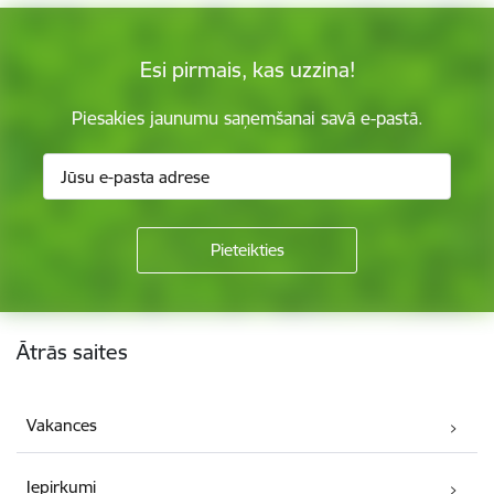
Esi pirmais, kas uzzina!
Piesakies jaunumu saņemšanai savā e-pastā.
Kājene
Ātrās saites
Vakances
Iepirkumi