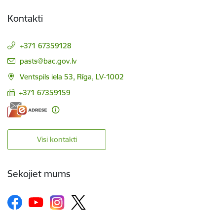
Kontakti
+371 67359128
E-pasts:
pasts@bac.gov.lv
Ventspils iela 53, Rīga, LV-1002
+371 67359159
Visi kontakti
Sekojiet mums