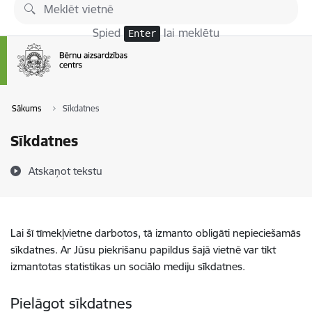
Pāriet uz lapas saturu
Spied
lai meklētu
Enter
Sākums
Sīkdatnes
Sīkdatnes
Atskaņot tekstu
Lai šī tīmekļvietne darbotos, tā izmanto obligāti nepieciešamās
sīkdatnes. Ar Jūsu piekrišanu papildus šajā vietnē var tikt
izmantotas statistikas un sociālo mediju sīkdatnes.
Pielāgot sīkdatnes