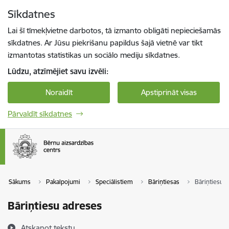
Pāriet uz lapas saturu
Sīkdatnes
Spied
lai meklētu
Enter
Lai šī tīmekļvietne darbotos, tā izmanto obligāti nepieciešamās
sīkdatnes. Ar Jūsu piekrišanu papildus šajā vietnē var tikt
izmantotas statistikas un sociālo mediju sīkdatnes.
Lūdzu, atzīmējiet savu izvēli:
Noraidīt
Apstiprināt visas
Pārvaldīt sīkdatnes
Sākums
Pakalpojumi
Speciālistiem
Bāriņtiesas
Bāriņtiesu 
Bāriņtiesu adreses
Atskaņot tekstu