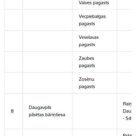
Vaives pagasts
Vecpiebalgas
pagasts
Veselavas
pagasts
Zaubes
pagasts
Zosēnu
pagasts
Raiņa 
Daugavpils
8
Daugav
pilsētas bāriņtiesa
- 540
Brīvība