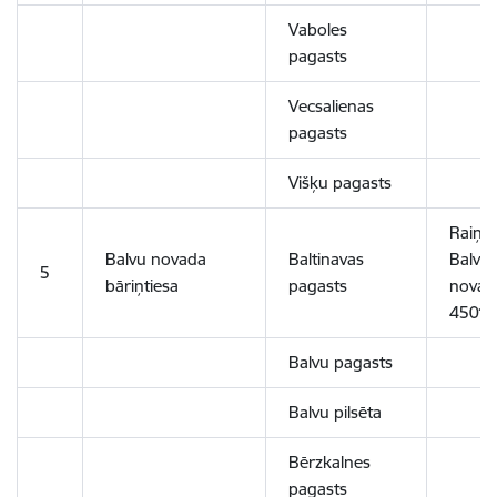
Vaboles
pagasts
Vecsalienas
pagasts
Višķu pagasts
Raiņa 
Balvu novada
Baltinavas
Balvi,
5
bāriņtiesa
pagasts
novads
4501
Balvu pagasts
Balvu pilsēta
Bērzkalnes
pagasts