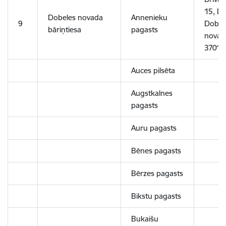
15, Do
Dobeles novada
Annenieku
9
Dobel
bāriņtiesa
pagasts
novads
3701
Auces pilsēta
Augstkalnes
pagasts
Auru pagasts
Bēnes pagasts
Bērzes pagasts
Bikstu pagasts
Bukaišu