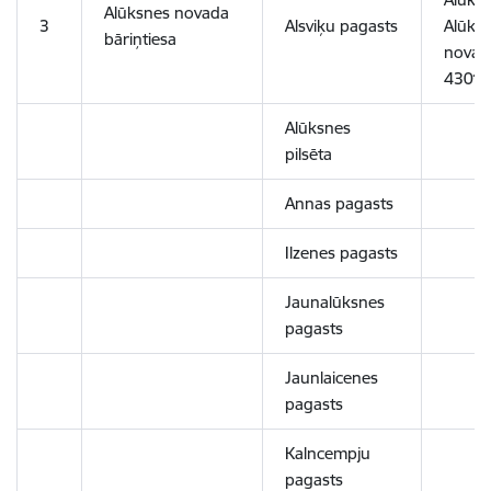
Alūksnes novada
3
Alsviķu pagasts
Alūks
bāriņtiesa
novads
4301
Alūksnes
pilsēta
Annas pagasts
Ilzenes pagasts
Jaunalūksnes
pagasts
Jaunlaicenes
pagasts
Kalncempju
pagasts