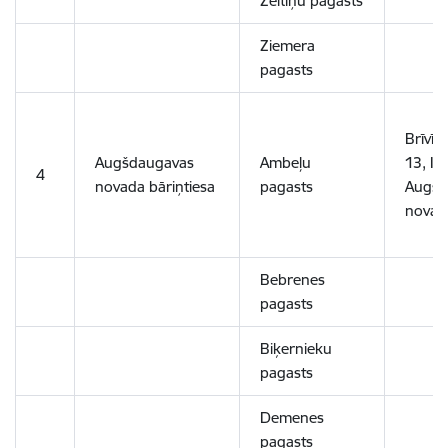
Zeltiņu pagasts
Ziemera
pagasts
Brīvība
Augšdaugavas
Ambeļu
13, Ilū
4
novada bāriņtiesa
pagasts
Augšd
novad
Bebrenes
pagasts
Biķernieku
pagasts
Demenes
pagasts