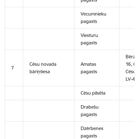
Vecumnieku
pagasts
Viesturu
pagasts
Bērzai
Cēsu novada
Amatas
16, Cē
7
bāriņtiesa
pagasts
Cēsu 
LV-41
Cēsu pilsēta
Drabešu
pagasts
Dzērbenes
pagasts