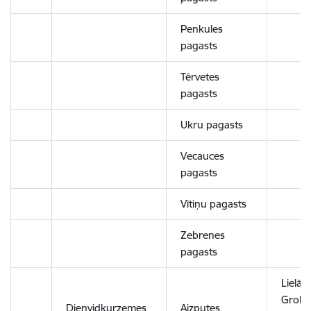
Penkules
pagasts
Tērvetes
pagasts
Ukru pagasts
Vecauces
pagasts
Vītiņu pagasts
Zebrenes
pagasts
Lielā i
Grobi
Dienvidkurzemes
Aizputes