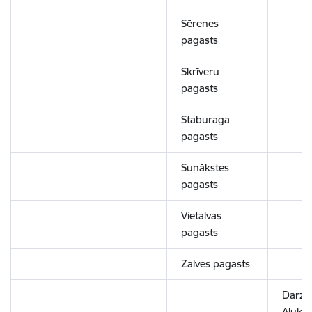
Sērenes
pagasts
Skrīveru
pagasts
Staburaga
pagasts
Sunākstes
pagasts
Vietalvas
pagasts
Zalves pagasts
Dārza 
Alūksn