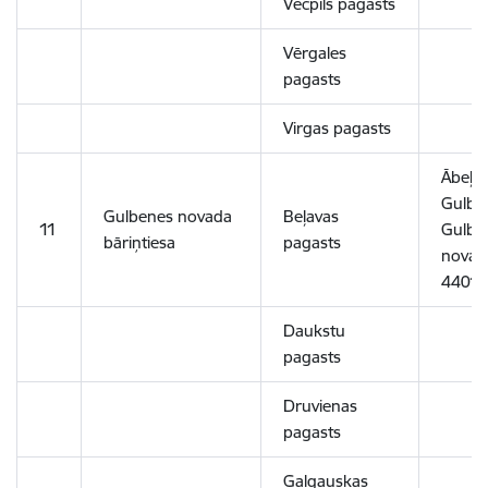
Vecpils pagasts
Vērgales
pagasts
Virgas pagasts
Ābeļu 
Gulbe
Gulbenes novada
Beļavas
11
Gulbe
bāriņtiesa
pagasts
novads
4401
Daukstu
pagasts
Druvienas
pagasts
Galgauskas