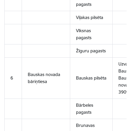
pagasts
Viļakas pilsēta
Vīksnas
pagasts
Žīguru pagasts
Uzvara
Bausk
Bauskas novada
6
Bauskas pilsēta
Bausk
bāriņtiesa
novads
3901
Bārbeles
pagasts
Brunavas