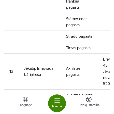
Rankas
pagasts
Stāmerienas
pagasts
Stradu pagasts
Tirzas pagasts
Brīvība
45, Jē
Jēkabpils novada
Aknīstes
12
Jēkabp
bāriņtiesa
pagasts
novads
5201
Aknīstes pilsēta
Language
Piekļūstamība
Asares pagasts
Izvēlne