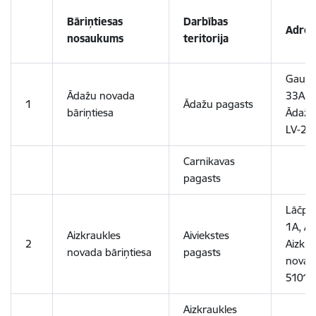
Bāriņtiesas
Darbības
Adres
nosaukums
teritorija
Gaujas
Ādažu novada
33A, Ā
1
Ādažu pagasts
bāriņtiesa
Ādažu
LV-21
Carnikavas
pagasts
Lāčplē
1A, Ai
Aizkraukles
Aiviekstes
2
Aizkra
novada bāriņtiesa
pagasts
novads
5101
Aizkraukles