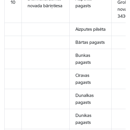
10
Grobi
novada bāriņtiesa
pagasts
novads
3430
Aizputes pilsēta
Bārtas pagasts
Bunkas
pagasts
Cīravas
pagasts
Dunalkas
pagasts
Dunikas
pagasts