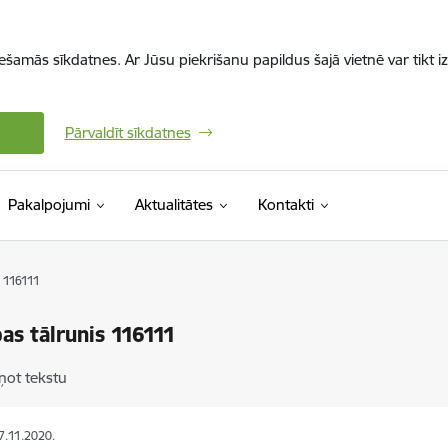
iešamās sīkdatnes. Ar Jūsu piekrišanu papildus šajā vietnē var tikt i
Pārvaldīt sīkdatnes
Pakalpojumi
Aktualitātes
Kontakti
s 116111
bas tālrunis 116111
ņot tekstu
27.11.2020.