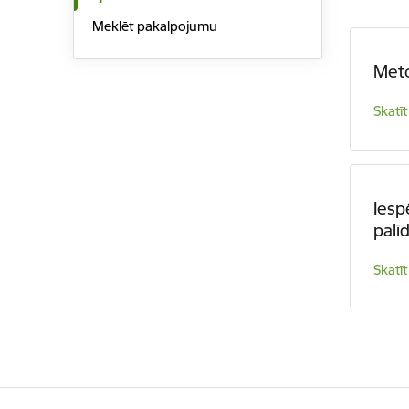
Meklēt pakalpojumu
Meto
Skatīt
Iesp
palī
Skatīt