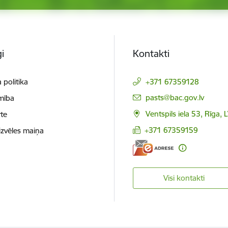
i
Kontakti
 politika
+371 67359128
E-pasts:
pasts@bac.gov.lv
mība
Ventspils iela 53, Rīga,
te
+371 67359159
izvēles maiņa
Visi kontakti