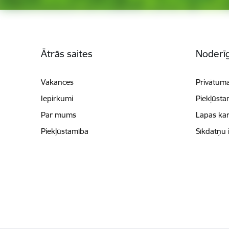
Kājene
Ātrās saites
Noderīg
Vakances
Privātuma
Iepirkumi
Piekļūsta
Par mums
Lapas kar
Piekļūstamība
Sīkdatņu 