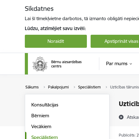
Pāriet uz lapas saturu
Sīkdatnes
Lai šī tīmekļvietne darbotos, tā izmanto obligāti nepiec
Lūdzu, atzīmējiet savu izvēli:
Noraidīt
Apstiprināt visas
Par mums
Sākums
Pakalpojumi
Speciālistiem
Uzticības tālruni
Uzticī
Konsultācijas
Bērniem
Atska
Vecākiem
Publicēts: 
Speciālistiem